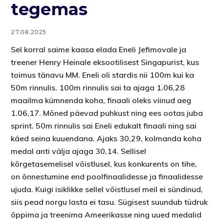
tegemas
27.08.2025
Sel korral saime kaasa elada Eneli Jefimovale ja
treener Henry Heinale eksootilisest Singapurist, kus
toimus tänavu MM. Eneli oli stardis nii 100m kui ka
50m rinnulis. 100m rinnulis sai ta ajaga 1.06,28
maailma kümnenda koha, finaali oleks viinud aeg
1.06,17. Mõned päevad puhkust ning ees ootas juba
sprint. 50m rinnulis sai Eneli edukalt finaali ning sai
käed seina kuuendana. Ajaks 30,29, kolmanda koha
medal anti välja ajaga 30,14. Sellisel
kõrgetasemelisel võistlusel, kus konkurents on tihe,
on õnnestumine end poolfinaalidesse ja finaalidesse
ujuda. Kuigi isiklikke sellel võistlusel meil ei sündinud,
siis pead norgu lasta ei tasu. Sügisest suundub tüdruk
õppima ja treenima Ameerikasse ning uued medalid