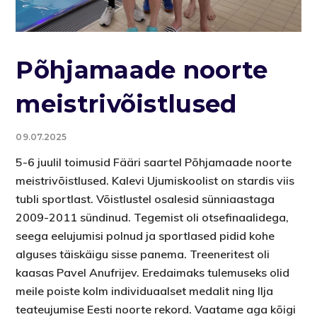
Põhjamaade noorte
meistrivõistlused
09.07.2025
5-6 juulil toimusid Fääri saartel Põhjamaade noorte
meistrivõistlused. Kalevi Ujumiskoolist on stardis viis
tubli sportlast. Võistlustel osalesid sünniaastaga
2009-2011 sündinud. Tegemist oli otsefinaalidega,
seega eelujumisi polnud ja sportlased pidid kohe
alguses täiskäigu sisse panema. Treeneritest oli
kaasas Pavel Anufrijev. Eredaimaks tulemuseks olid
meile poiste kolm individuaalset medalit ning Ilja
teateujumise Eesti noorte rekord. Vaatame aga kõigi