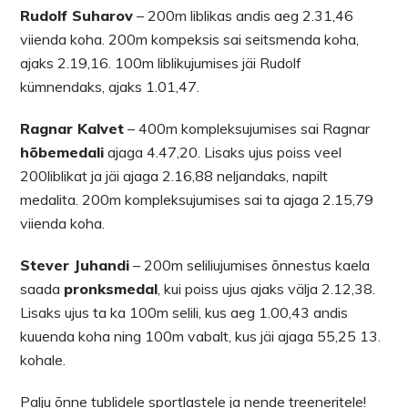
Rudolf Suharov
– 200m liblikas andis aeg 2.31,46
viienda koha. 200m kompeksis sai seitsmenda koha,
ajaks 2.19,16. 100m liblikujumises jäi Rudolf
kümnendaks, ajaks 1.01,47.
Ragnar Kalvet
– 400m kompleksujumises sai Ragnar
hõbemedali
ajaga 4.47,20. Lisaks ujus poiss veel
200liblikat ja jäi ajaga 2.16,88 neljandaks, napilt
medalita. 200m kompleksujumises sai ta ajaga 2.15,79
viienda koha.
Stever Juhandi
– 200m seliliujumises õnnestus kaela
saada
pronksmedal
, kui poiss ujus ajaks välja 2.12,38.
Lisaks ujus ta ka 100m selili, kus aeg 1.00,43 andis
kuuenda koha ning 100m vabalt, kus jäi ajaga 55,25 13.
kohale.
Palju õnne tublidele sportlastele ja nende treeneritele!