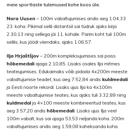
meie sportlaste tulemused kohe koos üle.
Nora Uusen
– 100m vabaltujumises andis aeg 1.04,33
23. koha. Pikimal selili distantsil sai tüdruk ajaks kirja
2.30,13 ning sellega jäi 11. kohale. Parim koht tuli 100m
selilis, kus jäädi viiendaks, ajaks 1.06,57.
Ilja Hrjaštšjov
– 200m kompleksujumises sai poiss
hõbemedali
ajaga 2.10,85. Lisaks osales Ilja mitmes
teateujumises. Edukaimaks võib pidada 4x200m meeste
vabaltujumise teadet, kus aeg 7.52,84 andis
kuldmedali
ja Eesti noorte rekordi. Lisaks ujus Ilja ka 4x100m
meeste vabaltujumise teates, kus ajaks tuli 3.32,89 ning
kuldmedal
ja 4×100 meeste kombineeritud teates, kus
aeg 3.57,20 andis
hõbemedali
. Lisaks ujus Ilja veel
100m vabalt, kus sai ajaga 53,53 neljanda koha. 200m
vabaltujumises andis aeg 1.59,08 kaheksanda koha.