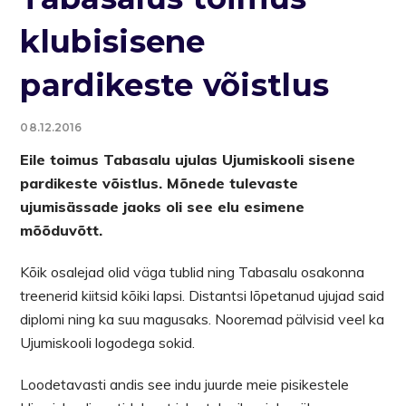
klubisisene
pardikeste võistlus
08.12.2016
Eile toimus Tabasalu ujulas Ujumiskooli sisene
pardikeste võistlus. Mõnede tulevaste
ujumisässade jaoks oli see elu esimene
mõõduvõtt.
Kõik osalejad olid väga tublid ning Tabasalu osakonna
treenerid kiitsid kõiki lapsi. Distantsi lõpetanud ujujad said
diplomi ning ka suu magusaks. Nooremad pälvisid veel ka
Ujumiskooli logodega sokid.
Loodetavasti andis see indu juurde meie pisikestele