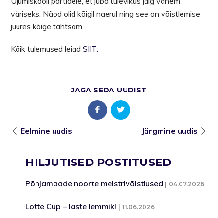
Ujumiskooli partidele, et juba tulevikus jalg vähem
väriseks. Näod olid kõigil naerul ning see on võistlemise
juures kõige tähtsam.
Kõik tulemused leiad
SIIT:
JAGA SEDA UUDIST
Eelmine uudis
Järgmine uudis
HILJUTISED POSTITUSED
Põhjamaade noorte meistrivõistlused
04.07.2026
Lotte Cup – laste lemmik!
11.06.2026