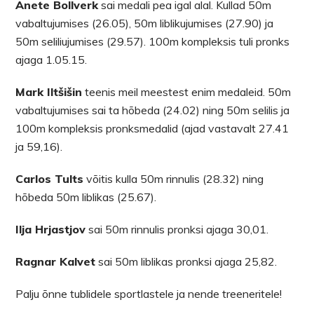
Anete Bollverk
sai medali pea igal alal. Kullad 50m
vabaltujumises (26.05), 50m liblikujumises (27.90) ja
50m seliliujumises (29.57). 100m kompleksis tuli pronks
ajaga 1.05.15.
Mark Iltšišin
teenis meil meestest enim medaleid. 50m
vabaltujumises sai ta hõbeda (24.02) ning 50m selilis ja
100m kompleksis pronksmedalid (ajad vastavalt 27.41
ja 59,16).
Carlos Tults
võitis kulla 50m rinnulis (28.32) ning
hõbeda 50m liblikas (25.67).
Ilja Hrjastjov
sai 50m rinnulis pronksi ajaga 30,01.
Ragnar Kalvet
sai 50m liblikas pronksi ajaga 25,82.
Palju õnne tublidele sportlastele ja nende treeneritele!