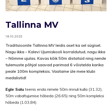
Tallinna MV
18.10.2025
Traditsioonile Tallinna MV leidis aset ka sel sügisel.
Nagu ikka – Kalevi Ujumiskooli korraldutud, nagu ikka
– Nõmme ujulas. Kavas kõik 50m distatsid ning nende
tulemuste põhjal saavad parimad 6 võistelda karika
peale 100m kompleksis. Vaatame üle meie klubi
medalistid!
Egle Salu
teenis enda nimele 50m rinnuli kulla (31.32),
50m vabaltujumise hõbeda (26.65) ning 50m kompleksi
hõbeda (1.03,84).