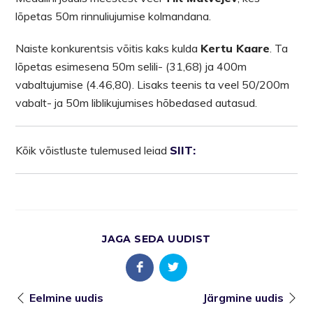
lõpetas 50m rinnuliujumise kolmandana.
Naiste konkurentsis võitis kaks kulda
Kertu Kaare
. Ta
lõpetas esimesena 50m selili- (31,68) ja 400m
vabaltujumise (4.46,80). Lisaks teenis ta veel 50/200m
vabalt- ja 50m liblikujumises hõbedased autasud.
Kõik võistluste tulemused leiad
SIIT:
JAGA SEDA UUDIST
Eelmine uudis
Järgmine uudis