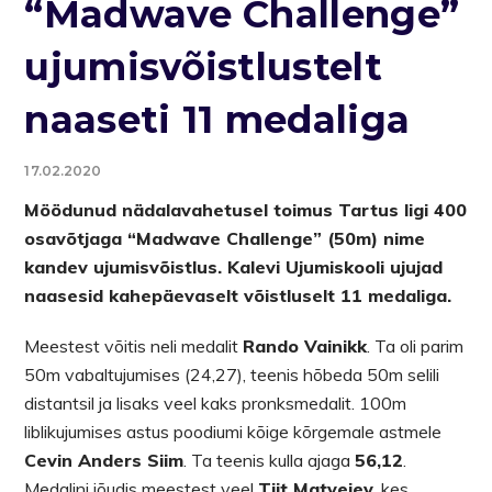
“Madwave Challenge”
ujumisvõistlustelt
naaseti 11 medaliga
17.02.2020
Möödunud nädalavahetusel toimus Tartus ligi 400
osavõtjaga “Madwave Challenge” (50m) nime
kandev ujumisvõistlus. Kalevi Ujumiskooli ujujad
naasesid kahepäevaselt võistluselt 11 medaliga.
Meestest võitis neli medalit
Rando Vainikk
. Ta oli parim
50m vabaltujumises (24,27), teenis hõbeda 50m selili
distantsil ja lisaks veel kaks pronksmedalit. 100m
liblikujumises astus poodiumi kõige kõrgemale astmele
Cevin Anders Siim
. Ta teenis kulla ajaga
56,12
.
Medalini jõudis meestest veel
Tiit Matvejev
, kes