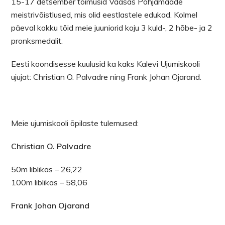
15-17 detsember toimusid Vaasas Põhjamaade
meistrivõistlused, mis olid eestlastele edukad. Kolmel
päeval kokku tõid meie juuniorid koju 3 kuld-, 2 hõbe- ja 2
pronksmedalit.
Eesti koondisesse kuulusid ka kaks Kalevi Ujumiskooli
ujujat: Christian O. Palvadre ning Frank Johan Ojarand.
Meie ujumiskooli õpilaste tulemused:
Christian O. Palvadre
50m liblikas – 26,22
100m liblikas – 58,06
Frank Johan Ojarand