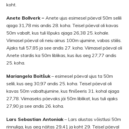
koht.
Anete Bollverk –
Anete ujus esimesel päeval 50m selili
ajaga 31,78 mis andis 28. koha. Teisel päeval oli kavas
50m vabalt, kus tuli lõpuks ajaga 26,38 25. kohale.
Viimasel päeval oli neiu ainus 100m ujumine, vabas stiilis.
Ajaks tuli 57,85 ja see andis 27. koha. Viimasel päeval oli
Anete stardis ka 50m liblikas, kus ilus aeg 27,77 andis
25. koha.
Mariangela Boitšuk
– esimesel päeval ujus ta 50m
selili, kus aeg 30,97 andis 25. koha. Teisel päeval oli
kavas 50m vabaltujumine, kus finišeeris 31. kohal ajaga
27,78. Viimaseks päevaks jäi 50m liblikat, kus tuli ajaks
27,90 ja see andis 26. koha.
Lars Sebastian Antoniak
– Lars alustas võistlusi 50m
rinnuliga, kus aeg näitas 29,41 ja koht 29. Teisel päeval