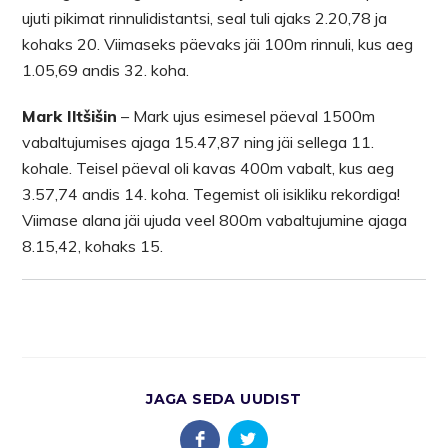
ujuti pikimat rinnulidistantsi, seal tuli ajaks 2.20,78 ja
kohaks 20. Viimaseks päevaks jäi 100m rinnuli, kus aeg
1.05,69 andis 32. koha.
Mark Iltšišin
– Mark ujus esimesel päeval 1500m
vabaltujumises ajaga 15.47,87 ning jäi sellega 11.
kohale. Teisel päeval oli kavas 400m vabalt, kus aeg
3.57,74 andis 14. koha. Tegemist oli isikliku rekordiga!
Viimase alana jäi ujuda veel 800m vabaltujumine ajaga
8.15,42, kohaks 15.
JAGA SEDA UUDIST