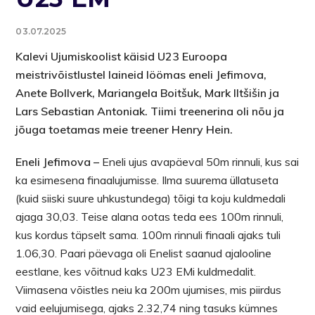
03.07.2025
Kalevi Ujumiskoolist käisid U23 Euroopa
meistrivõistlustel laineid löömas eneli Jefimova,
Anete Bollverk, Mariangela Boitšuk, Mark Iltšišin ja
Lars Sebastian Antoniak. Tiimi treenerina oli nõu ja
jõuga toetamas meie treener Henry Hein.
Eneli Jefimova –
Eneli ujus avapäeval 50m rinnuli, kus sai
ka esimesena finaalujumisse. Ilma suurema üllatuseta
(kuid siiski suure uhkustundega) tõigi ta koju kuldmedali
ajaga 30,03. Teise alana ootas teda ees 100m rinnuli,
kus kordus täpselt sama. 100m rinnuli finaali ajaks tuli
1.06,30. Paari päevaga oli Enelist saanud ajalooline
eestlane, kes võitnud kaks U23 EMi kuldmedalit.
Viimasena võistles neiu ka 200m ujumises, mis piirdus
vaid eelujumisega, ajaks 2.32,74 ning tasuks kümnes