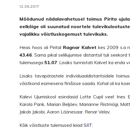
12.06.2017
Möödunud nädalavahetusel toimus Pirita ujula
eelkõige oli suunatud noortele tulevikulootustel
vajalikku võistluskogemust tulevikuks.
Heas hoos oli Pirital
Ragnar Kalvet
kes 2009 s.a n
43.46
. Sama pikal seliliujumise distantsil tuli seeko
tulemusega
51.07
. Lisaks tunnistati Kalvet ka enda 
Lisaks tavapärastele individuaaldistantsidele toimus
võistkond esimesena finišisse saada. Kohal oli ka koerat
Kalevi Ujumiskool esindasid Lotte Cupil veel: Ines 
Karola Pank, Marian Beljäev, Marianne Ristmägi, Matti
Jakob Jakobi, Aaron Läänesaar, Renar Velav.
Kõik võistluste tulemused leiad
SIIT: