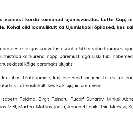
s esimest korda toimunud ujumisvõistlus Lotte Cup, m
e. Kohal olid loomulikult ka Ujumiskooli õpilased, kes sa
oormeeste hulgas saavutas esikoha 50 m vabaltujumises aja
rd tunnistada konkurendi nappi paremust, aga siiski tubli hõbemed
vanuseklassi kõige paremaks ujujaks.
 ka lõbus teateujumine, kus erinevaid vigureid täites tuli en
üdruk Lotte isiklikult, kes kõiki ujujaid premeeris.
Elisabeth Raidma, Birgit Reinaru, Rudolf Suharov, Mihkel Abne
as Mell, Marten-Mattias Jõgila, Annabel Lepik, Triin Mäekivi, Ka