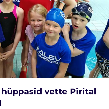
hüppasid vette Pirital
l