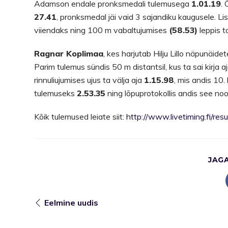
Adamson endale pronksmedali tulemusega
1.01.19
.
27.41
, pronksmedal jäi vaid 3 sajandiku kaugusele. L
viiendaks ning 100 m vabaltujumises
(58.53)
leppis t
Ragnar Koplimaa
, kes harjutab Hilju Lillo näpunäide
Parim tulemus sündis 50 m distantsil, kus ta sai kirja 
rinnuliujumises ujus ta välja aja
1.15.98
, mis andis 10.
tulemuseks
2.53.35
ning lõpuprotokollis andis see no
Kõik tulemused leiate siit:
http://www.livetiming.fi/r
JAG
Eelmine uudis