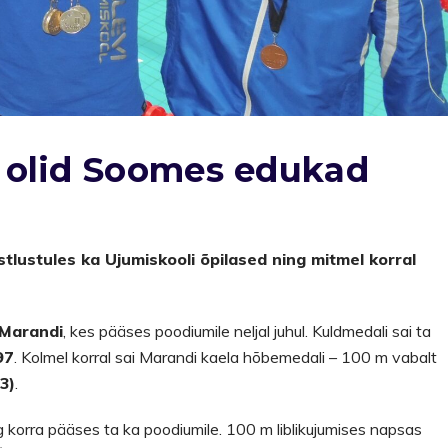
d olid Soomes edukad
tlustules ka Ujumiskooli õpilased ning mitmel korral
Marandi
, kes pääses poodiumile neljal juhul. Kuldmedali sai ta
97
. Kolmel korral sai Marandi kaela hõbemedali – 100 m vabalt
3)
.
ing korra pääses ta ka poodiumile. 100 m liblikujumises napsas