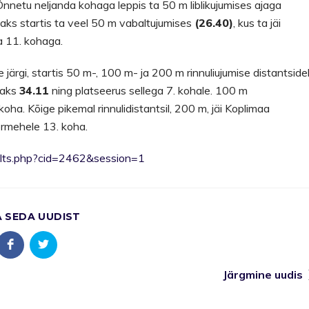
 Õnnetu neljanda kohaga leppis ta 50 m liblikujumises ajaga
isaks startis ta veel 50 m vabaltujumises
(26.40)
, kus ta jäi
a 11. kohaga.
te järgi, startis 50 m-, 100 m- ja 200 m rinnuliujumise distantsidel
ajaks
34.11
ning platseerus sellega 7. kohale. 100 m
 koha. Kõige pikemal rinnulidistantsil, 200 m, jäi Koplimaa
ormehele 13. koha.
esults.php?cid=2462&session=1
A SEDA UUDIST
Järgmine uudis