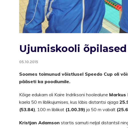
Ujumiskooli õpilase
05.10.2015
Soomes toimunud võistlusel Speedo Cup oli võis
pääseti ka poodiumile.
Kõige edukam oli Kaire Indriksoni hoolealune
Markus 
kaela 50 m liblikujumises, kus läbis distantsi ajaga
25.
(53.84)
, 100 m liblikat
(1.00.39)
ja 50 m vabalt
(25.6
Kristjan Adamson
startis samuti neljal distantsil n