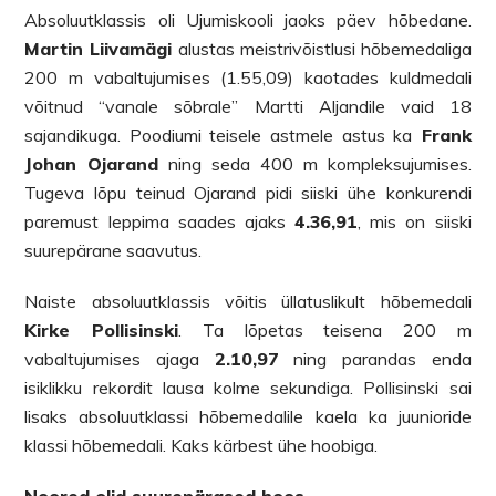
Absoluutklassis oli Ujumiskooli jaoks päev hõbedane.
Martin Liivamägi
alustas meistrivõistlusi hõbemedaliga
200 m vabaltujumises (1.55,09) kaotades kuldmedali
võitnud “vanale sõbrale” Martti Aljandile vaid 18
sajandikuga. Poodiumi teisele astmele astus ka
Frank
Johan Ojarand
ning seda 400 m kompleksujumises.
Tugeva lõpu teinud Ojarand pidi siiski ühe konkurendi
paremust leppima saades ajaks
4.36,91
, mis on siiski
suurepärane saavutus.
Naiste absoluutklassis võitis üllatuslikult hõbemedali
Kirke Pollisinski
. Ta lõpetas teisena 200 m
vabaltujumises ajaga
2.10,97
ning parandas enda
isiklikku rekordit lausa kolme sekundiga. Pollisinski sai
lisaks absoluutklassi hõbemedalile kaela ka juunioride
klassi hõbemedali. Kaks kärbest ühe hoobiga.