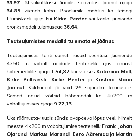
33.97
. Absoluutklassi finaalis saavutas Jaamul ajaga
34.85
viienda koha. Poodiumile mahtus ka teinegi
Ujumiskooli ujuja kui
Kirke Penter
sai kaela juunioride
pronksmedali tulemusega
36.64
.
Teateujumistes medalid tulemata ei jäänud
Teateujumises tehti samuti ilusaid sooritusi. Juunioride
4×50 m vabalt neidude teatenelik ujus ennast
hõbemedalile ajaga
1.54,87
koosseisus
Katariina Mäll,
Kirke Pollisinski
,
Kirke Penter
ja
Kristina Maria
Jaamul
. Kuldmedal jäi vaid 26 sajandiku kaugusele.
Samad neiud võitsid hõbemedali ka 4×200 m
vabaltujumises ajaga
9.22,13
.
Üks rõõmustav uudis sündis avapäeva lõpus veel. Nimelt
meeste 4×200 m vabaltujumise teatenelik
Frank Johan
Ojarand
,
Markus Marandi
,
Eero Ääremaa
ja
Martin