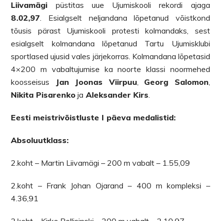
Liivamägi
püstitas uue Ujumiskooli rekordi ajaga
8.02,97
. Esialgselt neljandana lõpetanud võistkond
tõusis pärast Ujumiskooli protesti kolmandaks, sest
esialgselt kolmandana lõpetanud Tartu Ujumisklubi
sportlased ujusid vales järjekorras. Kolmandana lõpetasid
4×200 m vabaltujumise ka noorte klassi noormehed
koosseisus
Jan Joonas Viirpuu
,
Georg Salomon
,
Nikita Pisarenko
ja
Aleksander Kirs
.
Eesti meistrivõistluste I päeva medalistid:
Absoluutklass:
2.koht – Martin Liivamägi – 200 m vabalt – 1.55,09
2.koht – Frank Johan Ojarand – 400 m kompleksi –
4.36,91