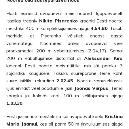
Noored olid suurepärased hoos
Hästi esinesid avapäeval meie noored. Igapäevaselt
Itaalias treeniv
Nikita Pisarenko
krooniti Eesti noorte
meistriks 400 m kompleksujumises ajaga
4.54,80
. Tasub
märkida, et Pisarenko võistleb endast aasta
vanematega. Noormees pälvis avapäeval veel
pronksmedali 200 m vabaltujumises (2.04,17). Samal
200 m vabaltujumise distantsil oli
Aleksander Kirs
lähedal Eesti noorte meistritiitlile, mis jäi paraku 7
sajandiku kaugusele. Tasuks suurepärane teine koht
suure isikliku rekordiga
2.02,45
.
Noorte vanuseklassis
ujus ennast veel poodiumile
Jan Joonas Viirpuu
. Tema
saagiks jäi kolmas koht 100 m seliliujumises ajaga
1.03,30
.
Eesti juunioride meistrikulla sai avapäeval kaela
Kristina
Maria Jaamul
, kes oli parim 50 m rinnuliujumises ajaga