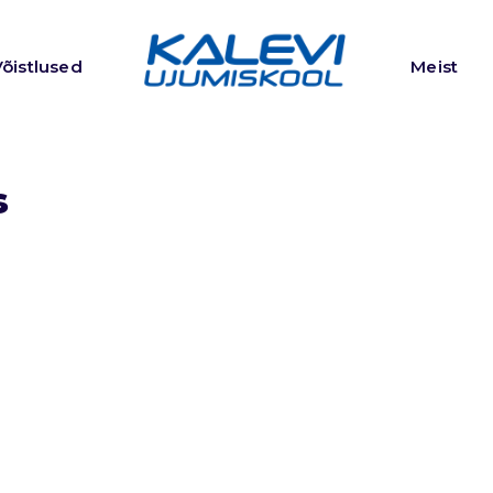
Võistlused
Meist
s