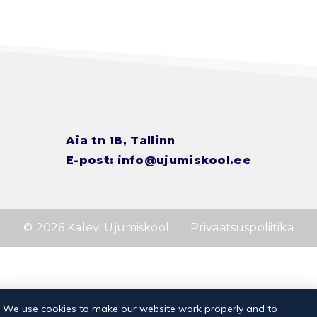
Aia tn 18, Tallinn
E-post:
info@ujumiskool.ee
© 2026 Kalevi Ujumiskool
Privaatsuspoliitika
We use cookies to make our website work properly and to