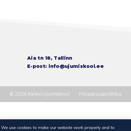
Aia tn 18, Tallinn
E-post:
info@ujumiskool.ee
© 2026 Kalevi Ujumiskool
Privaatsuspoliitika
We use cookies to make our website work properly and to