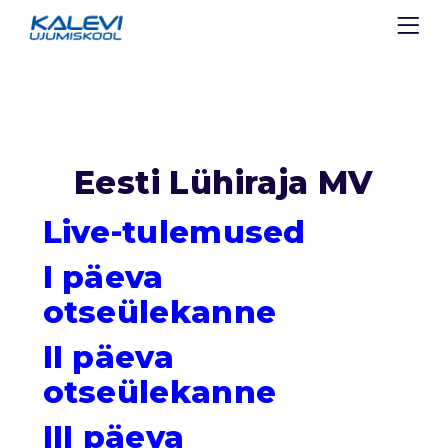
Eesti Lühiraja MV
Live-tulemused
I päeva
otseülekanne
II päeva
otseülekanne
III päeva