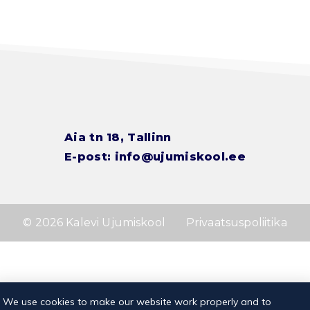
Aia tn 18, Tallinn
E-post:
info@ujumiskool.ee
© 2026 Kalevi Ujumiskool
Privaatsuspoliitika
We use cookies to make our website work properly and to