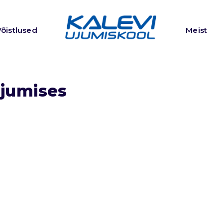
Võistlused
Meist
jumises