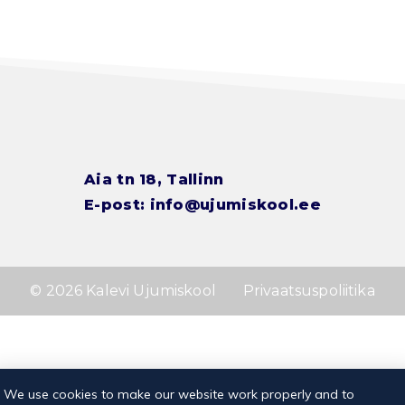
Aia tn 18, Tallinn
E-post:
info@ujumiskool.ee
© 2026 Kalevi Ujumiskool
Privaatsuspoliitika
We use cookies to make our website work properly and to