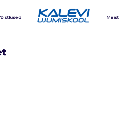
Võistlused
Meist
et