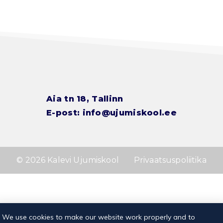
Aia tn 18, Tallinn
E-post:
info@ujumiskool.ee
© 2026 Kalevi Ujumiskool
Privaatsuspoliitika
We use cookies to make our website work properly and to