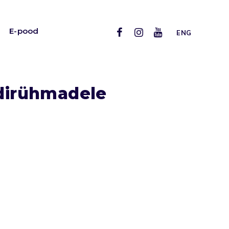
E-pood
ENG
rdirühmadele