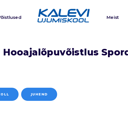
Võistlused
Meist
i Hooajalõpuvõistlus Spo
KOLL
JUHEND