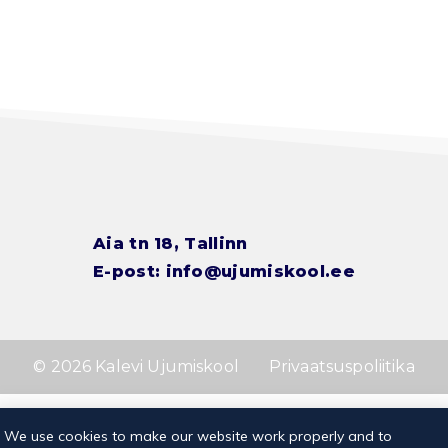
Aia tn 18, Tallinn
E-post:
info@ujumiskool.ee
© 2026 Kalevi Ujumiskool
Privaatsuspoliitika
We use cookies to make our website work properly and to