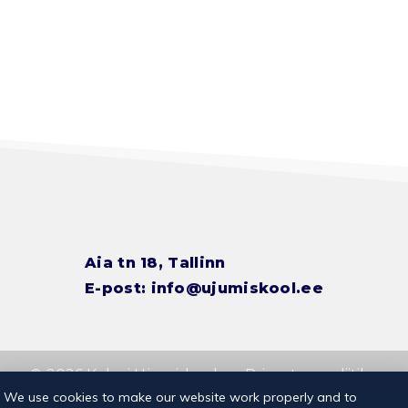
Aia tn 18, Tallinn
E-post:
info@ujumiskool.ee
© 2026 Kalevi Ujumiskool
Privaatsuspoliitika
We use cookies to make our website work properly and to