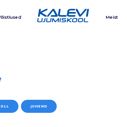
Võistlused
Meist
e
e
KOLL
JUHEND