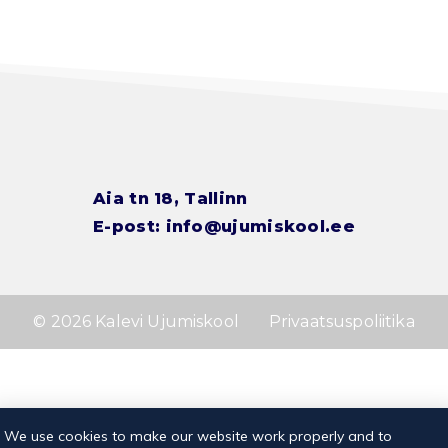
Aia tn 18, Tallinn
E-post:
info@ujumiskool.ee
© 2026 Kalevi Ujumiskool
Privaatsuspoliitika
We use cookies to make our website work properly and to