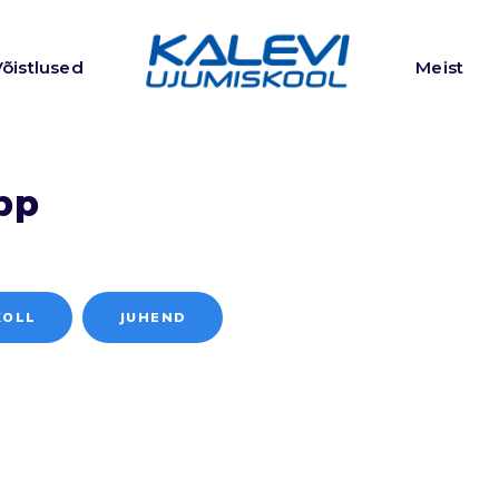
Võistlused
Meist
app
KOLL
JUHEND