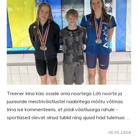
Treener Irina käis osade oma noortega Läti noorte ja
juunioride meistrivõistlustel naabritega mõõtu võtmas.
Irina ise kommenteeris, et jäädi võistlusega rahule -
sportlased olevat olnud tublid ning ujusid häid tulemusi. …
05.05.2026