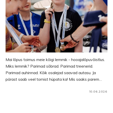
Mai lõpus toimus meie kõigi lemmik - hooajalõpuvõistlus.
Miks lemmik? Parimad sõbrad. Parimad treenerid.
Parimad auhinnad. Kõik osalejad saavad autasu. Ja
pärast saab veel tornist hüpata ka! Mis saaks parem…
10.06.2026