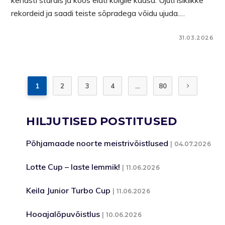
kenasti stardis ja koos elati kõigile kaasa. Ujuti isiklikke
rekordeid ja saadi teiste sõpradega võidu ujuda.…
31.03.2026
1
2
3
4
…
80
HILJUTISED POSTITUSED
Põhjamaade noorte meistrivõistlused
04.07.2026
Lotte Cup – laste lemmik!
11.06.2026
Keila Junior Turbo Cup
11.06.2026
Hooajalõpuvõistlus
10.06.2026