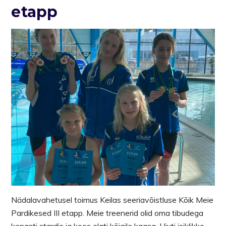
etapp
Nädalavahetusel toimus Keilas seeriavõistluse Kõik Meie
Pardikesed III etapp. Meie treenerid olid oma tibudega