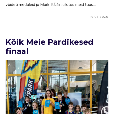
võideti medaleid ja Mark Iltšišin üllatas meid taas…
19.05.2026
Kõik Meie Pardikesed
finaal