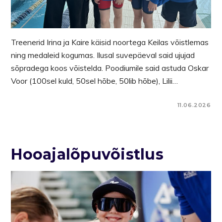
Treenerid Irina ja Kaire käisid noortega Keilas võistlemas
ning medaleid kogumas. Ilusal suvepäeval said ujujad
sõpradega koos võistelda. Poodiumile said astuda Oskar
Voor (100sel kuld, 50sel hõbe, 50lib hõbe), Lilii…
11.06.2026
Hooajalõpuvõistlus