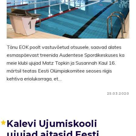
Tänu EOK poolt vastuvõetud otsusele, saavad alates
esmaspäevast treenida Audentese Spordikeskuses ka
meie klubi ujujad Matz Topkin ja Susannah Kaul 16.
märtsil teatas Eesti Olümpiakomitee seoses riigis
kehtiva eriolukorraga, et…
25.03.2020
Kalevi Ujumiskooli
ujujad aitasid Eesti