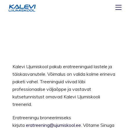
Kalevi Ujumiskool pakub eratreeninguid lastele ja
täiskasvanutele. Võimalus on valida kolme erineva
paketi vahel. Treeninguid viivad läbi
professionaalse väljaõppe ja vastavat
kutsetunnistust omavad Kalevi Ujumiskooli
treenerid.
Eratreeningu broneerimiseks
kirjuta
eratreening@ujumiskool.ee
. Võtame Sinuga