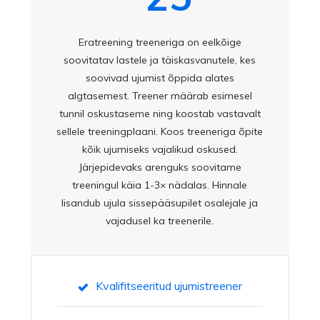
Eratreening treeneriga on eelkõige
soovitatav lastele ja täiskasvanutele, kes
soovivad ujumist õppida alates
algtasemest. Treener määrab esimesel
tunnil oskustaseme ning koostab vastavalt
sellele treeningplaani. Koos treeneriga õpite
kõik ujumiseks vajalikud oskused.
Järjepidevaks arenguks soovitame
treeningul käia 1-3× nädalas. Hinnale
lisandub ujula sissepääsupilet osalejale ja
vajadusel ka treenerile.
Kvalifitseeritud ujumistreener