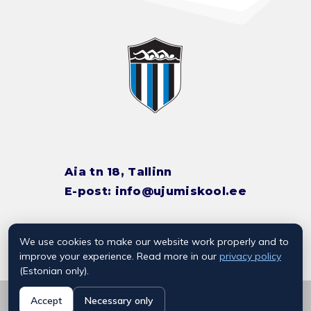
Aia tn 18, Tallinn
E-post:
info@ujumiskool.ee
We use cookies to make our website work properly and to
TREENERITE KONTAKTID
improve your experience. Read more in our
privacy policy
(Estonian only).
© 2026 Kalevi Ujumiskool
Accept
Necessary only