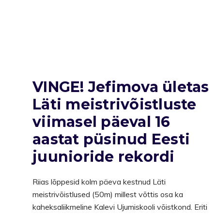
VINGE! Jefimova ületas
Läti meistrivõistluste
viimasel päeval 16
aastat püsinud Eesti
juunioride rekordi
Riias lõppesid kolm päeva kestnud Läti
meistrivõistlused (50m) millest võttis osa ka
kaheksaliikmeline Kalevi Ujumiskooli võistkond. Eriti