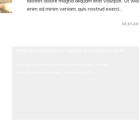
laoreet dolore magna aliquam erat volutpat. Ut wis
enim ad minim veniam, quis nostrud exerci…
30.01.20
Videoesitaja
Media error: Format(s) not supported or source(s) not found
Laadi alla: http://www.dynamicpress.eu/envato/optimo_main/wp-
content/uploads/2018/10/office_presentation.mp4?_=4