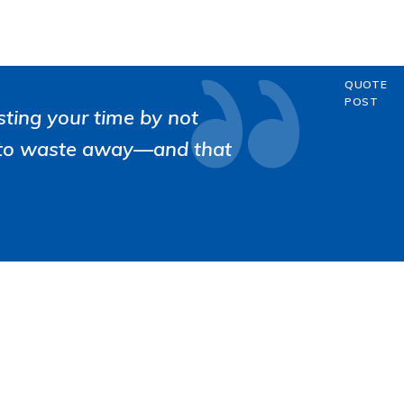
QUOTE
POST
sting your time by not
ng to waste away—and that