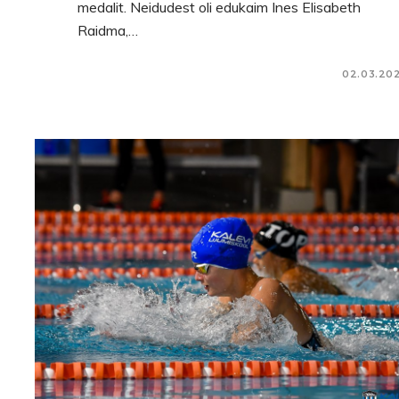
medalit. Neidudest oli edukaim Ines Elisabeth
Raidma,…
02.03.20