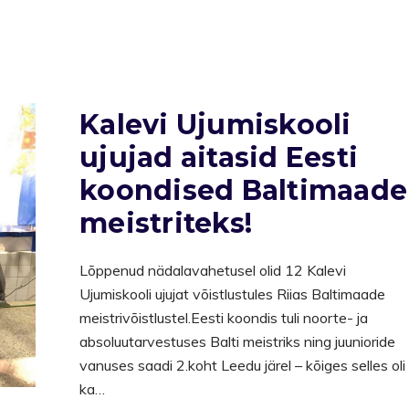
Kalevi Ujumiskooli
ujujad aitasid Eesti
koondised Baltimaade
meistriteks!
Lõppenud nädalavahetusel olid 12 Kalevi
Ujumiskooli ujujat võistlustules Riias Baltimaade
meistrivõistlustel.Eesti koondis tuli noorte- ja
absoluutarvestuses Balti meistriks ning juunioride
vanuses saadi 2.koht Leedu järel – kõiges selles oli
ka…