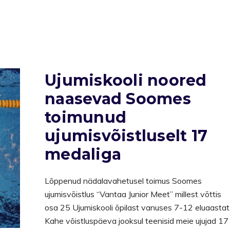
Ujumiskooli noored
naasevad Soomes
toimunud
ujumisvõistluselt 17
medaliga
Lõppenud nädalavahetusel toimus Soomes
ujumisvõistlus “Vantaa Junior Meet” millest võttis
osa 25 Ujumiskooli õpilast vanuses 7-12 eluaastat
Kahe võistluspäeva jooksul teenisid meie ujujad 17