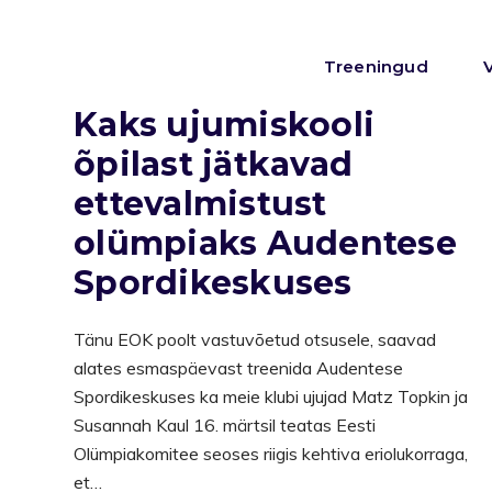
Treeningud
Kaks ujumiskooli
õpilast jätkavad
ettevalmistust
olümpiaks Audentese
Spordikeskuses
Tänu EOK poolt vastuvõetud otsusele, saavad
alates esmaspäevast treenida Audentese
Spordikeskuses ka meie klubi ujujad Matz Topkin ja
Susannah Kaul 16. märtsil teatas Eesti
Olümpiakomitee seoses riigis kehtiva eriolukorraga,
et…