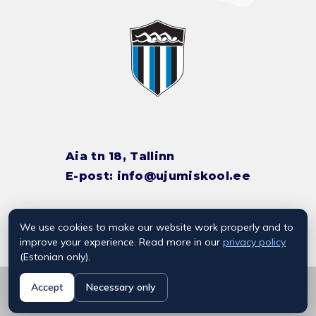
Aia tn 18, Tallinn
E-post:
info@ujumiskool.ee
We use cookies to make our website work properly and to
TREENERITE KONTAKTID
improve your experience. Read more in our
privacy policy
(Estonian only).
© 2026 Kalevi Ujumiskool
Accept
Necessary only
Privaatsuspoliitika