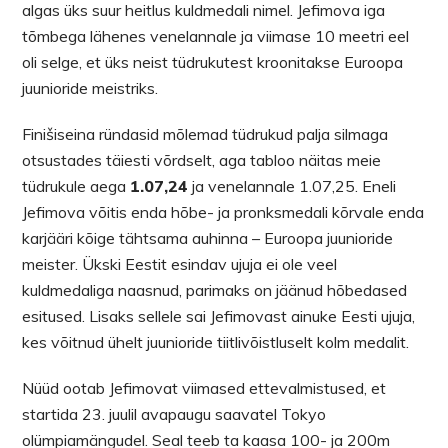
algas üks suur heitlus kuldmedali nimel. Jefimova iga
tõmbega lähenes venelannale ja viimase 10 meetri eel
oli selge, et üks neist tüdrukutest kroonitakse Euroopa
juunioride meistriks.
Finišiseina ründasid mõlemad tüdrukud palja silmaga
otsustades täiesti võrdselt, aga tabloo näitas meie
tüdrukule aega
1.07,24
ja venelannale 1.07,25. Eneli
Jefimova võitis enda hõbe- ja pronksmedali kõrvale enda
karjääri kõige tähtsama auhinna – Euroopa juunioride
meister. Ükski Eestit esindav ujuja ei ole veel
kuldmedaliga naasnud, parimaks on jäänud hõbedased
esitused. Lisaks sellele sai Jefimovast ainuke Eesti ujuja,
kes võitnud ühelt juunioride tiitlivõistluselt kolm medalit.
Nüüd ootab Jefimovat viimased ettevalmistused, et
startida 23. juulil avapaugu saavatel Tokyo
olümpiamängudel. Seal teeb ta kaasa 100- ja 200m