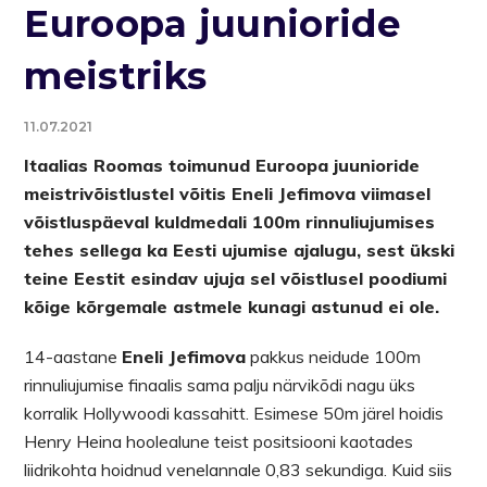
Euroopa juunioride
meistriks
11.07.2021
Itaalias Roomas toimunud Euroopa juunioride
meistrivõistlustel võitis Eneli Jefimova viimasel
võistluspäeval kuldmedali 100m rinnuliujumises
tehes sellega ka Eesti ujumise ajalugu, sest ükski
teine Eestit esindav ujuja sel võistlusel poodiumi
kõige kõrgemale astmele kunagi astunud ei ole.
14-aastane
Eneli Jefimova
pakkus neidude 100m
rinnuliujumise finaalis sama palju närvikõdi nagu üks
korralik Hollywoodi kassahitt. Esimese 50m järel hoidis
Henry Heina hoolealune teist positsiooni kaotades
liidrikohta hoidnud venelannale 0,83 sekundiga. Kuid siis