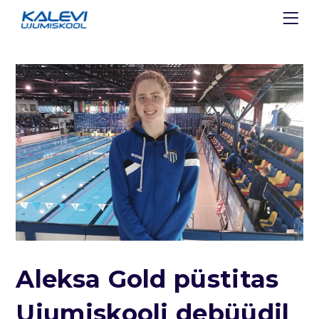
Aleksa Gold püstitas
Ujumiskooli debüüdil