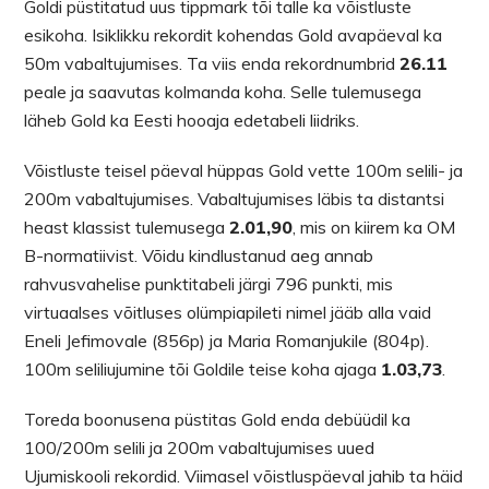
Goldi püstitatud uus tippmark tõi talle ka võistluste
esikoha. Isiklikku rekordit kohendas Gold avapäeval ka
50m vabaltujumises. Ta viis enda rekordnumbrid
26.11
peale ja saavutas kolmanda koha. Selle tulemusega
läheb Gold ka Eesti hooaja edetabeli liidriks.
Võistluste teisel päeval hüppas Gold vette 100m selili- ja
200m vabaltujumises. Vabaltujumises läbis ta distantsi
heast klassist tulemusega
2.01,90
, mis on kiirem ka OM
B-normatiivist. Võidu kindlustanud aeg annab
rahvusvahelise punktitabeli järgi 796 punkti, mis
virtuaalses võitluses olümpiapileti nimel jääb alla vaid
Eneli Jefimovale (856p) ja Maria Romanjukile (804p).
100m seliliujumine tõi Goldile teise koha ajaga
1.03,73
.
Toreda boonusena püstitas Gold enda debüüdil ka
100/200m selili ja 200m vabaltujumises uued
Ujumiskooli rekordid. Viimasel võistluspäeval jahib ta häid