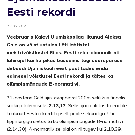
Eesti rekordi
27.02.2021
Veebruaris Kalevi Ujumiskooliga liitunud Aleksa
Gold on võistlustules Läti lahtistel
meistrivõistlustel Riias. Eesti rekordiomanik nii
lühirajal kui ka pikas basseinis tegi suurepärase
debüüdi Ujumiskooli eest püstitades enda
esimesel võistlusel Eesti rekordi ja täites ka
olümpiamängude B-normatiivi.
21-aastane Gold ujus avapäeval 200m selili kus finaalis
sai kirja tulemuseks
2.13,12
. Selle ajaga ületas ta endale
kuulunud Eesti rekordi täpselt poole sekundiga. Uue
tippmargiga ületas ta ka olümpiamängude B-normatiivi
(2.14,30), A-normatiiv sel alal on nii tugev kui 2.10,39.