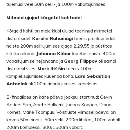
tulemusi veel 50m selili- ja 100m vabaltujumises.
Mitmed ujujad kõrgetel kohtadel
Kõrgeid kohti on meie klubi ujujad teeninud mitmetel
distantsidel.
Karolin Rahamägi
teenis pronksmedali
naiste 200m seliliujumises ajaga 2.29,55 ja püstitas
isikliku rekordi.
Johanna Kübar
lõpetas naiste 400m
vabaltujumise neljandana ja
Georg Filippov
oli samal
distantsil viies.
Mark Iltšišin
teenis 400m
kompleksujumises kuuenda koha,
Lars Sebastian
Antoniak
oli 200m rinnuliujumises kaheksas.
B-finaalides on kahe päeva jooksul startinud: Cevin
Anders Siim, Anete Bollverk, Joonas Koppen, Diana
Kornet, Marie Toompuu. Võistluste viimasel päeval on
kavas 50m rinnuli, 50m selili, 200m liblikat, 100m vabalt,
200m kompleksi, 800/1500m vabalt.