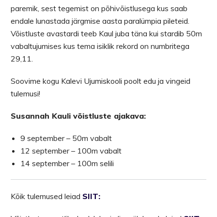
paremik, sest tegemist on põhivõistlusega kus saab
endale lunastada järgmise aasta paralümpia pileteid.
Võistluste avastardi teeb Kaul juba täna kui stardib 50m
vabaltujumises kus tema isiklik rekord on numbritega
29,11.
Soovime kogu Kalevi Ujumiskooli poolt edu ja vingeid
tulemusi!
Susannah Kauli võistluste ajakava:
9 september – 50m vabalt
12 september – 100m vabalt
14 september – 100m selili
Kõik tulemused leiad
SIIT: