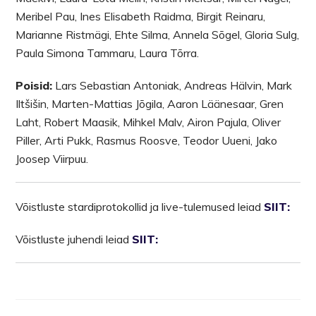
Meribel Pau, Ines Elisabeth Raidma, Birgit Reinaru,
Marianne Ristmägi, Ehte Silma, Annela Sõgel, Gloria Sulg,
Paula Simona Tammaru, Laura Tõrra.
Poisid:
Lars Sebastian Antoniak, Andreas Hälvin, Mark
Iltšišin, Marten-Mattias Jõgila, Aaron Läänesaar, Gren
Laht, Robert Maasik, Mihkel Malv, Airon Pajula, Oliver
Piller, Arti Pukk, Rasmus Roosve, Teodor Uueni, Jako
Joosep Viirpuu.
Võistluste stardiprotokollid ja live-tulemused leiad
SIIT:
Võistluste juhendi leiad
SIIT: