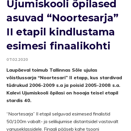
Ujumiskooli õpilased
asuvad “Noortesarja”
II etapil kindlustama
esimesi finaalikohti
07.02.2020
Laupäeval toimub Tallinnas Sõle ujulas
võistlussarja “Noortesari” II etapp, kus stardivad
tüdrukud 2006-2009 s.a ja poisid 2005-2008 s.a.
Kalevi Ujumiskooli õpilasi on hooaja teisel etapil
stardis 40.
“Noortesarja” II etapil selguvad esimesed finalistid
50/100m vabalt- ja seliliujumise distantsidel vastavalt
vanuseklassidele. Finaali pääseb kahe tsooni