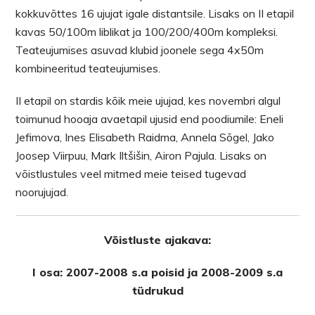
kokkuvõttes 16 ujujat igale distantsile. Lisaks on II etapil
kavas 50/100m liblikat ja 100/200/400m kompleksi.
Teateujumises asuvad klubid joonele sega 4x50m
kombineeritud teateujumises.
II etapil on stardis kõik meie ujujad, kes novembri algul
toimunud hooaja avaetapil ujusid end poodiumile: Eneli
Jefimova, Ines Elisabeth Raidma, Annela Sõgel, Jako
Joosep Viirpuu, Mark Iltšišin, Airon Pajula. Lisaks on
võistlustules veel mitmed meie teised tugevad
noorujujad.
Võistluste ajakava:
I osa: 2007-2008 s.a poisid ja 2008-2009 s.a
tüdrukud