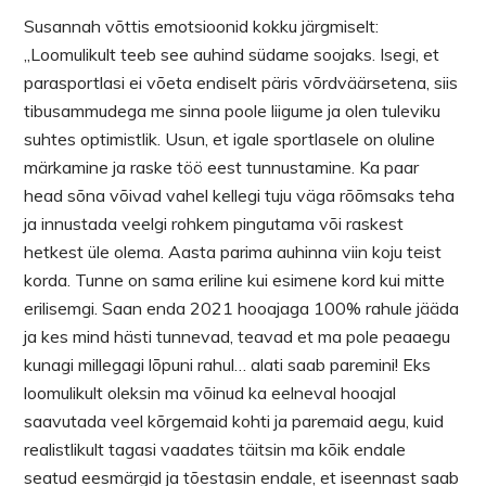
Susannah võttis emotsioonid kokku järgmiselt:
,,Loomulikult teeb see auhind südame soojaks. Isegi, et
parasportlasi ei võeta endiselt päris võrdväärsetena, siis
tibusammudega me sinna poole liigume ja olen tuleviku
suhtes optimistlik. Usun, et igale sportlasele on oluline
märkamine ja raske töö eest tunnustamine. Ka paar
head sõna võivad vahel kellegi tuju väga rõõmsaks teha
ja innustada veelgi rohkem pingutama või raskest
hetkest üle olema. Aasta parima auhinna viin koju teist
korda. Tunne on sama eriline kui esimene kord kui mitte
erilisemgi. Saan enda 2021 hooajaga 100% rahule jääda
ja kes mind hästi tunnevad, teavad et ma pole peaaegu
kunagi millegagi lōpuni rahul… alati saab paremini! Eks
loomulikult oleksin ma võinud ka eelneval hooajal
saavutada veel kõrgemaid kohti ja paremaid aegu, kuid
realistlikult tagasi vaadates täitsin ma kōik endale
seatud eesmärgid ja tõestasin endale, et iseennast saab