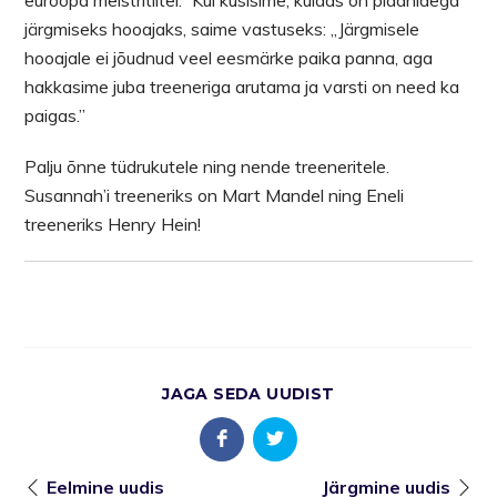
euroopa meistritiitel.” Kui küsisime, kuidas on plaanidega
järgmiseks hooajaks, saime vastuseks: ,,Järgmisele
hooajale ei jõudnud veel eesmärke paika panna, aga
hakkasime juba treeneriga arutama ja varsti on need ka
paigas.”
Palju õnne tüdrukutele ning nende treeneritele.
Susannah’i treeneriks on Mart Mandel ning Eneli
treeneriks Henry Hein!
JAGA SEDA UUDIST
Eelmine uudis
Järgmine uudis