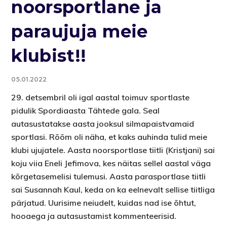
noorsportlane ja
paraujuja meie
klubist!!
05.01.2022
29. detsembril oli igal aastal toimuv sportlaste
pidulik Spordiaasta Tähtede gala. Seal
autasustatakse aasta jooksul silmapaistvamaid
sportlasi. Rõõm oli näha, et kaks auhinda tulid meie
klubi ujujatele. Aasta noorsportlase tiitli (Kristjani) sai
koju viia Eneli Jefimova, kes näitas sellel aastal väga
kõrgetasemelisi tulemusi. Aasta parasportlase tiitli
sai Susannah Kaul, keda on ka eelnevalt sellise tiitliga
pärjatud. Uurisime neiudelt, kuidas nad ise õhtut,
hooaega ja autasustamist kommenteerisid.