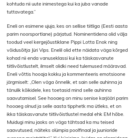
kohtuda nii uute inimestega kui ka juba vanade
tuttavatega.’’
Eneli on esimene ujuja, kes on sellise tiitliga (Eesti aasta
parim noorsportlane) pärjatud. Nominentidena olid välja
toodud veel kergejõustiklane Pippi Lotta Enok ning
võidusõitja Jüri Vips. Enelil olid ette näidata väga kõrged
kohad nii enda vanuseklassi kui ka täiskasvanute
tiitlivõistlustelt, ilmselt olidki need tulemused määravad.
Eneli võttis hooaja kokku ja kommenteeris emotsioone
järgmiselt: ,,Olen väga õnnelik, et sain selle auhinna ja
tänulik kõikidele, kes toetasid mind selle auhinna
saavutamisel. See hooaeg on minu senise karjääri parim
hooaeg olnud ja selle aasta tipphetk ma ütleks, et on
ikka täiskasvanute tiitlivõistlustel medal ehk EM hõbe.
Muidugi minu jaoks on väga tähtsad ka mu teised
saavutused, näiteks olümpia poolfinaal ja juunioride