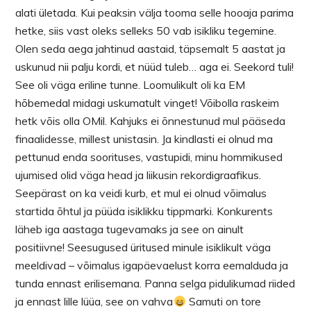
alati ületada. Kui peaksin välja tooma selle hooaja parima
hetke, siis vast oleks selleks 50 vab isikliku tegemine.
Olen seda aega jahtinud aastaid, täpsemalt 5 aastat ja
uskunud nii palju kordi, et nüüd tuleb… aga ei. Seekord tuli!
See oli väga eriline tunne. Loomulikult oli ka EM
hõbemedal midagi uskumatult vinget! Võibolla raskeim
hetk võis olla OMil. Kahjuks ei õnnestunud mul pääseda
finaalidesse, millest unistasin. Ja kindlasti ei olnud ma
pettunud enda soorituses, vastupidi, minu hommikused
ujumised olid väga head ja liikusin rekordigraafikus.
Seepärast on ka veidi kurb, et mul ei olnud võimalus
startida õhtul ja püüda isiklikku tippmarki. Konkurents
läheb iga aastaga tugevamaks ja see on ainult
positiivne! Seesugused üritused minule isiklikult väga
meeldivad – võimalus igapäevaelust korra eemalduda ja
tunda ennast erilisemana. Panna selga pidulikumad riided
ja ennast lille lüüa, see on vahva
Samuti on tore