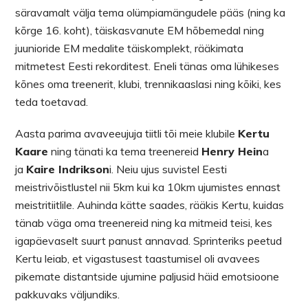
säravamalt välja tema olümpiamängudele pääs (ning ka
kõrge 16. koht), täiskasvanute EM hõbemedal ning
juunioride EM medalite täiskomplekt, rääkimata
mitmetest Eesti rekorditest. Eneli tänas oma lühikeses
kõnes oma treenerit, klubi, trennikaaslasi ning kõiki, kes
teda toetavad.
Aasta parima avaveeujuja tiitli tõi meie klubile
Kertu
Kaare
ning tänati ka tema treenereid
Henry Hein
a
ja
Kaire Indrikson
i. Neiu ujus suvistel Eesti
meistrivõistlustel nii 5km kui ka 10km ujumistes ennast
meistritiitlile. Auhinda kätte saades, rääkis Kertu, kuidas
tänab väga oma treenereid ning ka mitmeid teisi, kes
igapäevaselt suurt panust annavad. Sprinteriks peetud
Kertu leiab, et vigastusest taastumisel oli avavees
pikemate distantside ujumine paljusid häid emotsioone
pakkuvaks väljundiks.