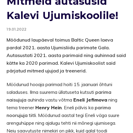
Mitmeid autasusid
Kalevi Ujumiskoolile!
19.01.2022
Möödunud laupäeval toimus Baltic Queen laeva
pardal 2021. aasta Ujumisliidu parimate Gala.
Autasustati 2021. aasta parimaid ning auhinnad said
kätte ka 2020 parimad. Kalevi Ujumiskoolist said
pärjatud mitmed ujujad ja treenerid.
Möödunud hooaja parimad hoiti 15. jaanuari õhtuni
saladuses. Ilma suurema üllatuseta kutsuti
parima
naisujuja
auhinda vastu võtma
Eneli Jefimova
ning
tema treener
Henry Hein
. Eneli pälvis ka
parima
noorujuja
tiitli. Möödunud aastal tegi Eneli väga suure
arenguhüppe ning ajalugu tehti nii mõnegi ujumisega.
Neiu saavutuste nimekiri on pikk, kuid galal toodi