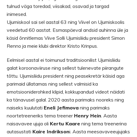
tulnud väga toredad, viisakad, osavad ja targad
inimesed.
Ujumiskool sai sel aastal 63 ning Viivel on Ujumiskoolis
veedetud 60 aastat. Esmaspäeval andsid auhinna üle ja
käsid õnnitlemas Viive Solli Ujumisliidu president Simon
Renno ja meie klubi direktor Kristo Krinpus.
Eelmisel aastal ei toimunud traditsioonilist Ujumisliidu
galat koroonaviiruse ning sellest tulenevate piirangute
tõttu. Ujumisliidu president ning peasekretär käisid aga
parimaid üllatamas ning sellest valmisid ka
emotsiooniderohked klipid, kokkupandud videot näidati
ka tänavusel galal. 2020 aasta parimaks nooreks ning
naiseks kuulutati
Eneli Jefimova
ning parimaks
noortetreeneriks tema treener
Henry Hein
. Aasta
naisavavee ujuja oli
Kertu Kaare
ning tema treenerina
autasustati
Kaire Indrikson
i. Aasta meesavaveeujujaks