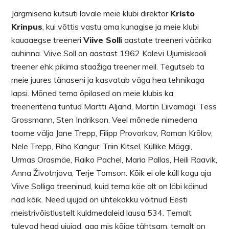
Järgmisena kutsuti lavale meie klubi direktor
Kristo
Krinpus
, kui võttis vastu oma kunagise ja meie klubi
kauaaegse treeneri
Viive Soll
i aastate treeneri väärika
auhinna. Viive Soll on aastast 1962 Kalevi Ujumiskooli
treener ehk pikima staažiga treener meil. Tegutseb ta
meie juures tänaseni ja kasvatab väga hea tehnikaga
lapsi. Mõned tema õpilased on meie klubis ka
treeneritena tuntud Martti Aljand, Martin Liivamägi, Tess
Grossmann, Sten Indrikson. Veel mõnede nimedena
toome välja Jane Trepp, Filipp Provorkov, Roman Krõlov,
Nele Trepp, Riho Kangur, Triin Kitsel, Küllike Mäggi,
Urmas Orasmäe, Raiko Pachel, Maria Pallas, Heili Raavik,
Anna Životnjova, Terje Tomson. Kõik ei ole küll kogu aja
Viive Solliga treeninud, kuid tema käe alt on läbi käinud
nad kõik. Need ujujad on ühtekokku võitnud Eesti
meistrivõistlustelt kuldmedaleid lausa 534. Temalt
tulevad head ujujad, aga mis kõige tähtsam, temalt on