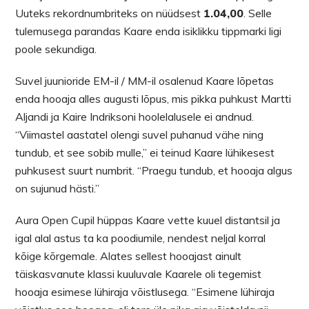
Uuteks rekordnumbriteks on nüüdsest
1.04,00
. Selle
tulemusega parandas Kaare enda isiklikku tippmarki ligi
poole sekundiga.
Suvel juunioride EM-il / MM-il osalenud Kaare lõpetas
enda hooaja alles augusti lõpus, mis pikka puhkust Martti
Aljandi ja Kaire Indriksoni hoolelalusele ei andnud.
“Viimastel aastatel olengi suvel puhanud vähe ning
tundub, et see sobib mulle,” ei teinud Kaare lühikesest
puhkusest suurt numbrit. “Praegu tundub, et hooaja algus
on sujunud hästi.”
Aura Open Cupil hüppas Kaare vette kuuel distantsil ja
igal alal astus ta ka poodiumile, nendest neljal korral
kõige kõrgemale. Alates sellest hooajast ainult
täiskasvanute klassi kuuluvale Kaarele oli tegemist
hooaja esimese lühiraja võistlusega. “Esimene lühiraja