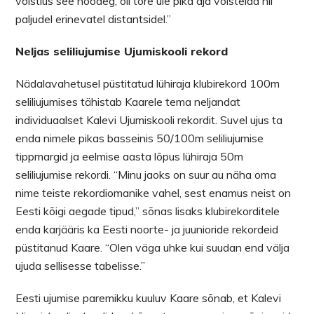
võistlus see hooaeg, oli tore üle pika aja võistelda nii
paljudel erinevatel distantsidel.”
Neljas seliliujumise Ujumiskooli rekord
Nädalavahetusel püstitatud lühiraja klubirekord 100m
seliliujumises tähistab Kaarele tema neljandat
individuaalset Kalevi Ujumiskooli rekordit. Suvel ujus ta
enda nimele pikas basseinis 50/100m seliliujumise
tippmargid ja eelmise aasta lõpus lühiraja 50m
seliliujumise rekordi. “Minu jaoks on suur au näha oma
nime teiste rekordiomanike vahel, sest enamus neist on
Eesti kõigi aegade tipud,” sõnas lisaks klubirekorditele
enda karjääris ka Eesti noorte- ja juunioride rekordeid
püstitanud Kaare. “Olen väga uhke kui suudan end välja
ujuda sellisesse tabelisse.”
Eesti ujumise paremikku kuuluv Kaare sõnab, et Kalevi