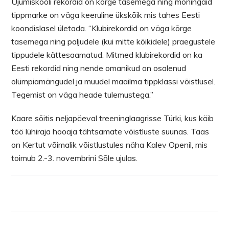
Ujumiskooli rekordid on kõrge tasemega ning mõningaid
tippmarke on väga keeruline ükskõik mis tahes Eesti
koondislasel ületada. “Klubirekordid on väga kõrge
tasemega ning paljudele (kui mitte kõikidele) praegustele
tippudele kättesaamatud. Mitmed klubirekordid on ka
Eesti rekordid ning nende omanikud on osalenud
olümpiamängudel ja muudel maailma tippklassi võistlusel.
Tegemist on väga heade tulemustega.”
Kaare sõitis neljapäeval treeninglaagrisse Türki, kus käib
töö lühiraja hooaja tähtsamate võistluste suunas. Taas
on Kertut võimalik võistlustules näha Kalev Openil, mis
toimub 2.-3. novembrini Sõle ujulas.