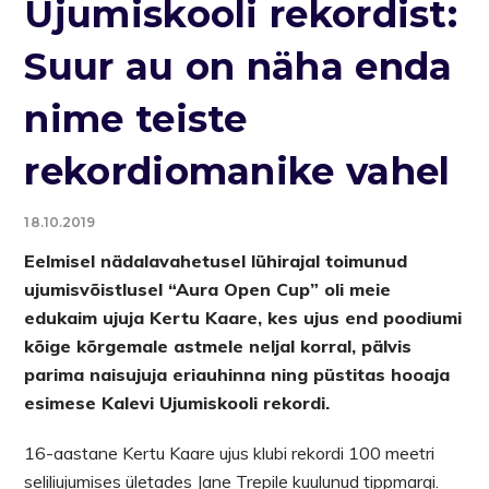
Ujumiskooli rekordist:
Suur au on näha enda
nime teiste
rekordiomanike vahel
18.10.2019
Eelmisel nädalavahetusel lühirajal toimunud
ujumisvõistlusel “Aura Open Cup” oli meie
edukaim ujuja Kertu Kaare, kes ujus end poodiumi
kõige kõrgemale astmele neljal korral, pälvis
parima naisujuja eriauhinna ning püstitas hooaja
esimese Kalevi Ujumiskooli rekordi.
16-aastane Kertu Kaare ujus klubi rekordi 100 meetri
seliliujumises ületades Jane Trepile kuulunud tippmargi.