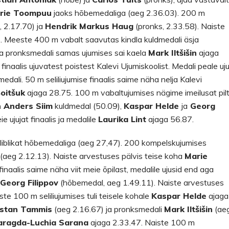
rie Toompuu
jaoks hõbemedaliga (aeg 2.36.03). 200 m
 2.17.70) ja
Hendrik Markus Haug
(pronks, 2.33.58). Naiste
. Meeste 400 m vabalt saavutas kindla kuldmedali äsja
a pronksmedali samas ujumises sai kaela
Mark Iltšišin
ajaga
naalis ujuvatest poistest Kalevi Ujumiskoolist. Medali peale uj
edali. 50 m seliliujumise finaalis saime näha nelja Kalevi
oitšuk
ajaga 28.75. 100 m vabaltujumises nägime imeilusat pilt
n Anders Siim
kuldmedal (50.09),
Kaspar Helde
ja
Georg
e ujujat finaalis ja medalile
Laurika Lint
ajaga 56.87.
liblikat hõbemedaliga (aeg 27,47). 200 kompelskujumises
(aeg 2.12.13). Naiste arvestuses pälvis teise koha
Marie
aalis saime näha viit meie õpilast, medalile ujusid end aga
a
Georg Filippov
(hõbemedal, aeg 1.49.11). Naiste arvestuses
e 100 m seliliujumises tuli teisele kohale
Kaspar Helde
ajaga
istan Tammis
(aeg 2.16.67) ja pronksmedali
Mark Iltšišin
(ae
ragda-Luchia Sarana
ajaga 2.33.47. Naiste 100 m