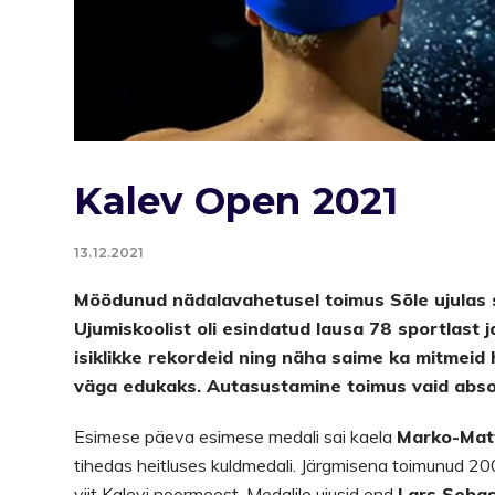
Kalev Open 2021
13.12.2021
Möödunud nädalavahetusel toimus Sõle ujulas s
Ujumiskoolist oli esindatud lausa 78 sportlast j
isiklikke rekordeid ning näha saime ka mitmeid
väga edukaks. Autasustamine toimus vaid abs
Esimese päeva esimese medali sai kaela
Marko-Mat
tihedas heitluses kuldmedali. Järgmisena toimunud 200
viit Kalevi noormeest. Medalile ujusid end
Lars Sebas