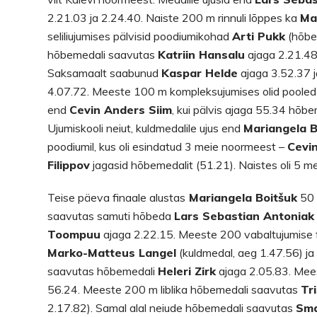
2.21.03 ja 2.24.40. Naiste 200 m rinnuli lõppes ka
Ma
seliliujumises pälvisid poodiumikohad
Arti Pukk
(hõbe,
hõbemedali saavutas
Katriin Hansalu
ajaga 2.21.48
Saksamaalt saabunud
Kaspar Helde
ajaga 3.52.37 j
4.07.72. Meeste 100 m kompleksujumises olid pooled fi
end
Cevin Anders Siim
, kui pälvis ajaga 55.34 hõbem
Ujumiskooli neiut, kuldmedalile ujus end
Mariangela B
poodiumil, kus oli esindatud 3 meie noormeest –
Cevi
Filippov
jagasid hõbemedalit (51.21). Naistes oli 5 mei
Teise päeva finaale alustas
Mariangela Boitšuk
50 
saavutas samuti hõbeda
Lars Sebastian Antoniak
Toompuu
ajaga 2.22.15. Meeste 200 vabaltujumise fin
Marko-Matteus Langel
(kuldmedal, aeg 1.47.56) j
saavutas hõbemedali
Heleri Zirk
ajaga 2.05.83. Meest
56.24. Meeste 200 m liblika hõbemedali saavutas
Tr
2.17.82). Samal alal neiude hõbemedali saavutas
Sma