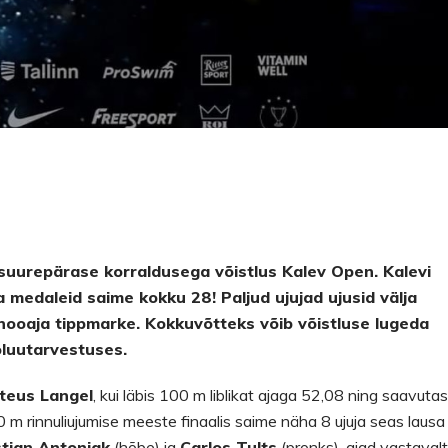
uurepärase korraldusega võistlus Kalev Open. Kalevi
a medaleid saime kokku 28! Paljud ujujad ujusid välja
 hooaja tippmarke. Kokkuvõtteks võib võistluse lugeda
oluutarvestuses.
teus Langel
, kui läbis 100 m liblikat ajaga 52,08 ning saavuta
 m rinnuliujumise meeste finaalis saime näha 8 ujuja seas lausa
tian Antoniak
(hõbe) ja
Carlos Tults
(pronks), ajad vastaval