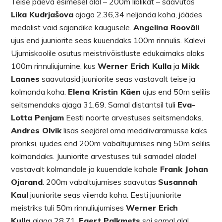
Teise päeva esimesel alal – 200m liblikat – saavutas
Lika Kudrjašova
ajaga 2.36,34 neljanda koha, jäädes
medalist vaid sajandike kaugusele.
Angelina Rooväli
ujus end juuniorite seas kuuendaks 100m rinnulis. Kalevi
Ujumiskoolile osutus meistrivõistluste edukaimaks alaks
100m rinnuliujumine, kus
Werner Erich Kulla
ja
Mikk
Laanes
saavutasid juuniorite seas vastavalt teise ja
kolmanda koha.
Elena Kristin Käen
ujus end 50m selilis
seitsmendaks ajaga 31,69. Samal distantsil tuli
Eva-
Lotta Penjam
Eesti noorte arvestuses seitsmendaks.
Andres Olvik
lisas seejärel oma medalivaramusse kaks
pronksi, ujudes end 200m vabaltujumises ning 50m selilis
kolmandaks. Juuniorite arvestuses tuli samadel aladel
vastavalt kolmandale ja kuuendale kohale
Frank Johan
Ojarand
. 200m vabaltujumises saavutas
Susannah
Kaul
juuniorite seas viienda koha. Eesti juuniorite
meistriks tuli 50m rinnuliujumises
Werner Erich
Kulla
ajaga 28,71.
Egert Palkmets
sai samal alal