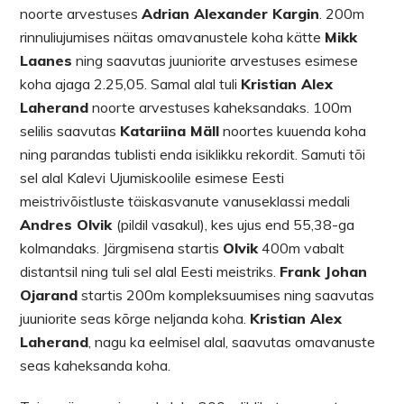
noorte arvestuses
Adrian Alexander Kargin
. 200m
rinnuliujumises näitas omavanustele koha kätte
Mikk
Laanes
ning saavutas juuniorite arvestuses esimese
koha ajaga 2.25,05. Samal alal tuli
Kristian Alex
Laherand
noorte arvestuses kaheksandaks. 100m
selilis saavutas
Katariina Mäll
noortes kuuenda koha
ning parandas tublisti enda isiklikku rekordit. Samuti tõi
sel alal Kalevi Ujumiskoolile esimese Eesti
meistrivõistluste täiskasvanute vanuseklassi medali
Andres Olvik
(pildil vasakul), kes ujus end 55,38-ga
kolmandaks. Järgmisena startis
Olvik
400m vabalt
distantsil ning tuli sel alal Eesti meistriks.
Frank Johan
Ojarand
startis 200m kompleksuumises ning saavutas
juuniorite seas kõrge neljanda koha.
Kristian Alex
Laherand
, nagu ka eelmisel alal, saavutas omavanuste
seas kaheksanda koha.