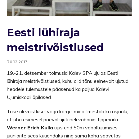
Eesti lühiraja
meistrivõistlused
30.12.2013
19.-21. detsember toimusid Kalev SPA ujulas Eesti
lühiraja meistrivõistlused, kuhu olid tänu eelnevalt ujutud
headele tulemustele pääsenud ka paljud Kalevi
Ujumiskooli õpilased.
Tase oli võistlusel väga kõrge, mida ilmestab ka asjaolu,
et juba esimesel päeval ujuti neli vabariigi tippmarki.
Werner Erich Kulla
ujus end 50m vabaltujumises
juuniorite seas kuuendaks ning sama koha saavutas