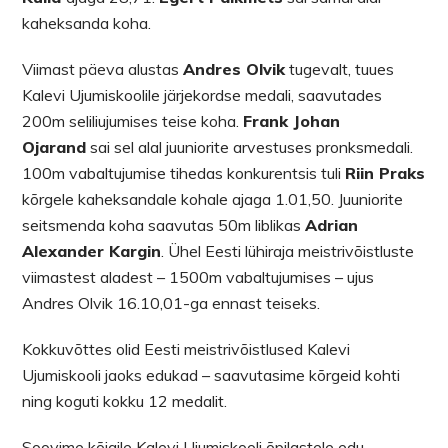
kaheksanda koha.
Viimast päeva alustas
Andres Olvik
tugevalt, tuues
Kalevi Ujumiskoolile järjekordse medali, saavutades
200m seliliujumises teise koha.
Frank Johan
Ojarand
sai sel alal juuniorite arvestuses pronksmedali.
100m vabaltujumise tihedas konkurentsis tuli
Riin Praks
kõrgele kaheksandale kohale ajaga 1.01,50. Juuniorite
seitsmenda koha saavutas 50m liblikas
Adrian
Alexander Kargin
. Ühel Eesti lühiraja meistrivõistluste
viimastest aladest – 1500m vabaltujumises – ujus
Andres Olvik 16.10,01-ga ennast teiseks.
Kokkuvõttes olid Eesti meistrivõistlused Kalevi
Ujumiskooli jaoks edukad – saavutasime kõrgeid kohti
ning koguti kokku 12 medalit.
Soovime kõigile Kalevi Ujumiskooli õpilastele edu