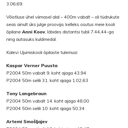
3.06,69.
Võistluse ühel viimasel alal – 400m vabalt – oli tüdrukute
seas ainult üks julge proovija, kelleks osutus meie kooli
õpilane
Anni Koov
, läbides distantsi tubli 7.44,44-ga
ning autasuks kuldmedal.
Kalevi Ujumiskooli õpilaste tulemusi:
Kaspar Verner Puusta
P2004 50m vabalt 9. koht ajaga 43,94
P2004 50m selili 31. koht ajaga 1.02,63
Tony Langebraun
P2004 50m vabalt 14. koht ajaga 48,00
P2004 50m selili 10. koht ajaga 50,34
Artemi Smošljajev