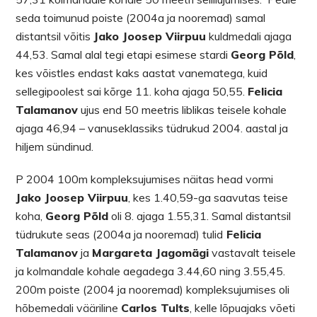
seda toimunud poiste (2004a ja nooremad) samal
distantsil võitis
Jako Joosep Viirpuu
kuldmedali ajaga
44,53. Samal alal tegi etapi esimese stardi
Georg Põld
,
kes võistles endast kaks aastat vanematega, kuid
sellegipoolest sai kõrge 11. koha ajaga 50,55.
Felicia
Talamanov
ujus end 50 meetris liblikas teisele kohale
ajaga 46,94 – vanuseklassiks tüdrukud 2004. aastal ja
hiljem sündinud.
P 2004 100m kompleksujumises näitas head vormi
Jako Joosep Viirpuu
, kes 1.40,59-ga saavutas teise
koha,
Georg Põld
oli 8. ajaga 1.55,31. Samal distantsil
tüdrukute seas (2004a ja nooremad) tulid
Felicia
Talamanov
ja
Margareta Jagomägi
vastavalt teisele
ja kolmandale kohale aegadega 3.44,60 ning 3.55,45.
200m poiste (2004 ja nooremad) kompleksujumises oli
hõbemedali vääriline
Carlos Tults
, kelle lõpuajaks võeti