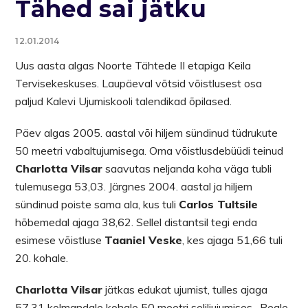
Tähed sai jätku
12.01.2014
Uus aasta algas Noorte Tähtede II etapiga Keila
Tervisekeskuses. Laupäeval võtsid võistlusest osa
paljud Kalevi Ujumiskooli talendikad õpilased.
Päev algas 2005. aastal või hiljem sündinud tüdrukute
50 meetri vabaltujumisega. Oma võistlusdebüüdi teinud
Charlotta Vilsar
saavutas neljanda koha väga tubli
tulemusega 53,03. Järgnes 2004. aastal ja hiljem
sündinud poiste sama ala, kus tuli
Carlos Tultsile
hõbemedal ajaga 38,62. Sellel distantsil tegi enda
esimese võistluse
Taaniel Veske
, kes ajaga 51,66 tuli
20. kohale.
Charlotta Vilsar
jätkas edukat ujumist, tulles ajaga
57,31 kolmandale kohale 50 meetri seliliujumises. Peale