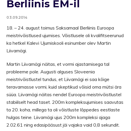
Berliinis EM-il
03.09.2014
18. – 24. august toimus Saksamaal Berliinis Euroopa
meistrivõistlused ujumises. Võistlusele oli kvalifitseerunud
ka hetkel Kalevi Ujumiskooli esinumber olev Martin
Liivamägi.
Martin Liivamägi näitas, et vormi ajastamisega tal
probleeme pole. Augusti alguses Sloveenia
meistrivõistlustel tundus, et Liivamägi ei saa kõige
teravamasse vormi, kuid skeptikud võisid oma mütsi ära
süüa. Liivamägi näitas nendel Euroopa meistrivõistlustel
stabiilselt head taset. 200m kompleksujumises saavutas
ta 20. koha, millega ta oli võistluste lõppedes eestlaste
hulgas teine. Liivamägi ujus 200m kompleksi ajaga
2.02.61 ning edasipääsust jäi vajaka vaid 0,8 sekundit.