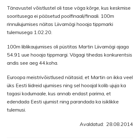
Tänavustel võistlustel oli tase väga kõrge, kus keskmise
sooritusega ei pääsetud poolfinaali/finaali. 100m
rinnuliujumises näitas Liivamägi hooaja tippmarki
tulemusega 1.02.20.
100m liblikaujumises oli püstitas Martin Liivamägi ajaga
54.91 uue hooaja tippmargi. Vägagi tihedas konkurentsis
andis see aeg 44.koha.
Euroopa meistrivõistlused näitasid, et Martin on ikka veel
üks Eesti liidreid ujumises ning sel hooajal kolib ujuja ka
tagasi kodumaale, kus annab endast parima, et
edendada Eesti ujumist ning parandada ka isiklikke
tulemusi.
Avaldatud: 28.08.2014