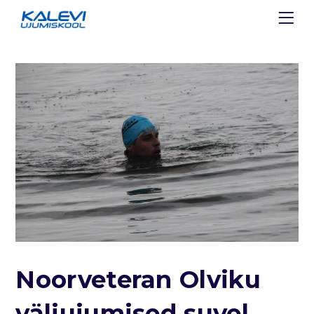
Noorveteran Olviku
väliujumised suvel