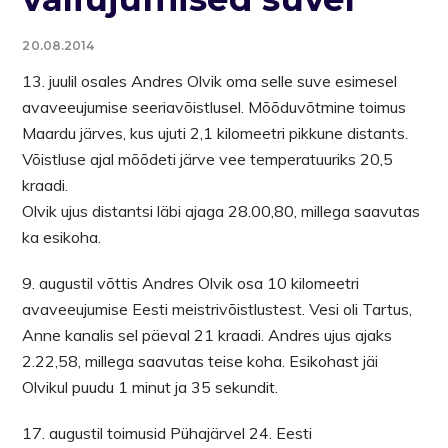
20.08.2014
13. juulil osales Andres Olvik oma selle suve esimesel
avaveeujumise seeriavõistlusel. Mõõduvõtmine toimus
Maardu järves, kus ujuti 2,1 kilomeetri pikkune distants.
Võistluse ajal mõõdeti järve vee temperatuuriks 20,5
kraadi.
Olvik ujus distantsi läbi ajaga 28.00,80, millega saavutas
ka esikoha.
9. augustil võttis Andres Olvik osa 10 kilomeetri
avaveeujumise Eesti meistrivõistlustest. Vesi oli Tartus,
Anne kanalis sel päeval 21 kraadi. Andres ujus ajaks
2.22,58, millega saavutas teise koha. Esikohast jäi
Olvikul puudu 1 minut ja 35 sekundit.
17. augustil toimusid Pühajärvel 24. Eesti