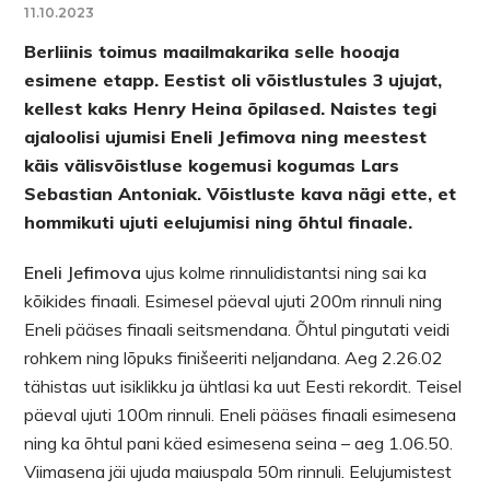
11.10.2023
Berliinis toimus maailmakarika selle hooaja
esimene etapp. Eestist oli võistlustules 3 ujujat,
kellest kaks Henry Heina õpilased. Naistes tegi
ajaloolisi ujumisi Eneli Jefimova ning meestest
käis välisvõistluse kogemusi kogumas Lars
Sebastian Antoniak. Võistluste kava nägi ette, et
hommikuti ujuti eelujumisi ning õhtul finaale.
Eneli Jefimova
ujus kolme rinnulidistantsi ning sai ka
kõikides finaali. Esimesel päeval ujuti 200m rinnuli ning
Eneli pääses finaali seitsmendana. Õhtul pingutati veidi
rohkem ning lõpuks finišeeriti neljandana. Aeg 2.26.02
tähistas uut isiklikku ja ühtlasi ka uut Eesti rekordit. Teisel
päeval ujuti 100m rinnuli. Eneli pääses finaali esimesena
ning ka õhtul pani käed esimesena seina – aeg 1.06.50.
Viimasena jäi ujuda maiuspala 50m rinnuli. Eelujumistest