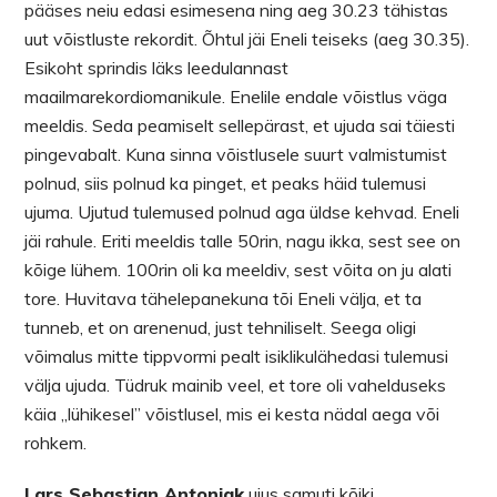
pääses neiu edasi esimesena ning aeg 30.23 tähistas
uut võistluste rekordit. Õhtul jäi Eneli teiseks (aeg 30.35).
Esikoht sprindis läks leedulannast
maailmarekordiomanikule. Enelile endale võistlus väga
meeldis. Seda peamiselt sellepärast, et ujuda sai täiesti
pingevabalt. Kuna sinna võistlusele suurt valmistumist
polnud, siis polnud ka pinget, et peaks häid tulemusi
ujuma. Ujutud tulemused polnud aga üldse kehvad. Eneli
jäi rahule. Eriti meeldis talle 50rin, nagu ikka, sest see on
kõige lühem. 100rin oli ka meeldiv, sest võita on ju alati
tore. Huvitava tähelepanekuna tõi Eneli välja, et ta
tunneb, et on arenenud, just tehniliselt. Seega oligi
võimalus mitte tippvormi pealt isiklikulähedasi tulemusi
välja ujuda. Tüdruk mainib veel, et tore oli vahelduseks
käia ,,lühikesel’’ võistlusel, mis ei kesta nädal aega või
rohkem.
Lars Sebastian Antoniak
ujus samuti kõiki