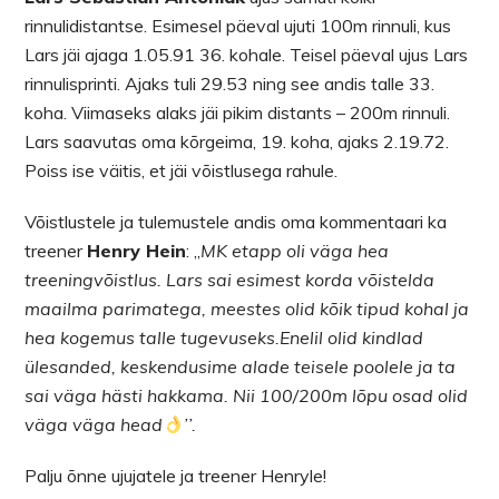
rinnulidistantse. Esimesel päeval ujuti 100m rinnuli, kus
Lars jäi ajaga 1.05.91 36. kohale. Teisel päeval ujus Lars
rinnulisprinti. Ajaks tuli 29.53 ning see andis talle 33.
koha. Viimaseks alaks jäi pikim distants – 200m rinnuli.
Lars saavutas oma kõrgeima, 19. koha, ajaks 2.19.72.
Poiss ise väitis, et jäi võistlusega rahule.
Võistlustele ja tulemustele andis oma kommentaari ka
treener
Henry Hein
: ,,
MK etapp oli väga hea
treeningvõistlus. Lars sai esimest korda võistelda
maailma parimatega, meestes olid kõik tipud kohal ja
hea kogemus talle tugevuseks.Enelil olid kindlad
ülesanded, keskendusime alade teisele poolele ja ta
sai väga hästi hakkama. Nii 100/200m lõpu osad olid
väga väga head
’’.
Palju õnne ujujatele ja treener Henryle!