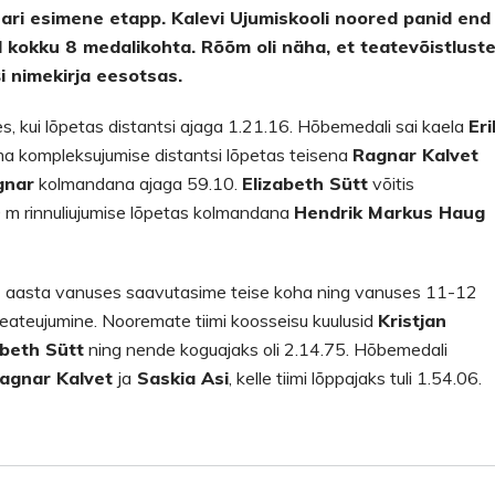
ari esimene etapp. Kalevi Ujumiskooli noored panid end
d kokku 8 medalikohta. Rõõm oli näha, et teatevõistlust
ši nimekirja eesotsas.
s, kui lõpetas distantsi ajaga 1.21.16. Hõbemedali sai kaela
Eri
ma kompleksujumise distantsi lõpetas teisena
Ragnar Kalvet
gnar
kolmandana ajaga 59.10.
Elizabeth Sütt
võitis
 m rinnuliujumise lõpetas kolmandana
Hendrik Markus Haug
4 aasta vanuses saavutasime teise koha ning vanuses 11-12
teateujumine. Nooremate tiimi koosseisu kuulusid
Kristjan
beth Sütt
ning nende koguajaks oli 2.14.75. Hõbemedali
Ragnar Kalvet
ja
Saskia Asi
, kelle tiimi lõppajaks tuli 1.54.06.