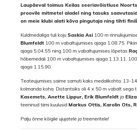
Laupäeval toimus Keilas seeriavõistluse Noorts
proovile mitmetel aladel ning tasuks saavutasi
on meie klubi alati kõva pingutaja ning tihti fini
Kuldmedaliga tuli koju
Saskia Asi
100 m rinnuliujumise
Blumfeldt
100 m vabaltujumises ajaga 1.08.75. Piki
ajaga 5.04.55 ning 100 m vabaltujumises lõpetas
Ra
hõbemedali 100 m vabaltujumises ajaga 1.13.11. 100
ajaga 1.15.90.
Teateujumises saime samuti kaks medalikohta. 13-1
kolmanda koha. Distantsiks oli 4 x 50 m vabalt sega 
Kasemets, Anette Lippur, Erik Blumfeldt
ja
Eliza
teeninud tiimi kuulusid
Markus Ottis, Karolin Ots, 
Palju õnne kõigile ujujatele ja treeneritele!