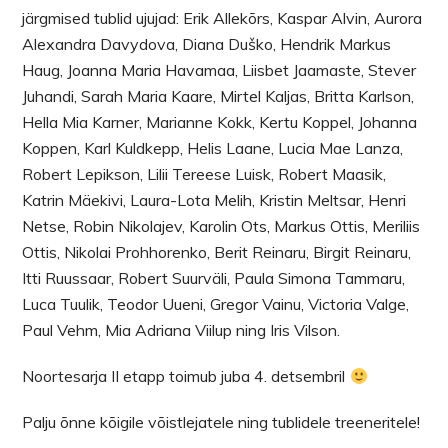
järgmised tublid ujujad: Erik Allekõrs, Kaspar Alvin, Aurora
Alexandra Davydova, Diana Duško, Hendrik Markus
Haug, Joanna Maria Havamaa, Liisbet Jaamaste, Stever
Juhandi, Sarah Maria Kaare, Mirtel Kaljas, Britta Karlson,
Hella Mia Karner, Marianne Kokk, Kertu Koppel, Johanna
Koppen, Karl Kuldkepp, Helis Laane, Lucia Mae Lanza,
Robert Lepikson, Lilii Tereese Luisk, Robert Maasik,
Katrin Mäekivi, Laura-Lota Melih, Kristin Meltsar, Henri
Netse, Robin Nikolajev, Karolin Ots, Markus Ottis, Meriliis
Ottis, Nikolai Prohhorenko, Berit Reinaru, Birgit Reinaru,
Itti Ruussaar, Robert Suurväli, Paula Simona Tammaru,
Luca Tuulik, Teodor Uueni, Gregor Vainu, Victoria Valge,
Paul Vehm, Mia Adriana Viilup ning Iris Vilson.
Noortesarja II etapp toimub juba 4. detsembril
Palju õnne kõigile võistlejatele ning tublidele treeneritele!