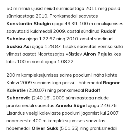
50 m rinnuli ujusid neiud sünniaastaga 2011 ning poisid
sünniaastaga 2010. Pronksmedali saavutas
Konstantin Shulgin
ajaga 43.39. 100 m rinnuliujumises
saavutasid kuldmedali 2009. aastal sündinud
Rudolf
Suhalov
ajaga 1:22.67 ning 2010. aastal sündinud
Saskia Asi
ajaga 1.28.87. Lisaks saavutas võimsa kulla
viimast aastat Noortesarjas võistlev
Airon Pajula
, kes
läbis 100 m rinnuli ajaga 1.08.22.
200 m kompleksujumises saime poodiumil näha kahte
Kalevi 2009 sünniaastaga poissi – hõbemedal
Ragnar
Kalvet
ile (2:38.07) ning pronksmedal
Rudolf
Suharov
ile (2:40.16). 2009 sünniaastaga neiude
pronksmedali saavutas
Annela Sõgel
ajaga 2.46.76.
Lisandus veelgi kalevlaste poodiumi jagamist kui 2007
noormeeste 400 m kompleksujumises saavutas
hõbemedali
Oliver Sukk
(5.01.55) ning pronksmedali