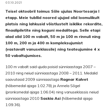
03.10.2021
Teisel oktoobril toimus Sõle ujulas Noortesarja I
etapp. Meie tubllid noored ujujad olid loomulikult
platsis ning lahkusid võistlustelt isiklike rekordite,
finaalipiletite ning koguni medalitega. Selle etapi
alad olid 100 m vabalt, 50 m ja 100 m rinnuli ning
100 m, 200 m ja 400 m kompleksujumist
(vastavalt vanuseklassile) ning teateujumine 4 x
50 vabaltujumises.
100 m vabalt said ujuda poisid sünniaastaga 2007 –
2010 ning neiud sünniaastaga 2008 – 2011. Medalid
saavutasid 2009 sünniaastaga
Ragnar Kalvet
(hõbemedal ajaga 1:02.78) ja Annela Sõgel
(pronksmedal ajaga 1:06.04) ning vanuseklassis neiud
sünniaastaga 2010
Saskia Asi
(hõbemedal ajaga
1:09.36).