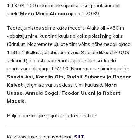
1.13.58. 100 m kompleksujumises sai pronksmedali
kaela
Meeri Marii Ahman
ajaga 1.20.89.
Teateujumistes saime kaks medalit. Alaks oli 4×50 m
vabaltujumine, kus tiimi kuulusid kaks poissi ning kaks
tüdrukut. Nooremate ujujate tiim võitis hõbemedali ajaga
1.59.14 (kullast jäi lahutama vaid 8 sajandikku ehk 0,08
sekundit) ja aasta vanemate ujujate tiim sai kaela
pronksmedali ajaga 1.52.10. Nooremasse tiimi kuulusid:
Saskia Asi, Karolin Ots, Rudolf Suharov ja Ragnar
Kalvet
. Järgmise vanuseklassi tiimi kuulusid:
Nora
Uusse, Annela Sogel, Teodor Uueni ja Robert
Maasik.
Palju õnne kõigile ujujatele ja treeneritele!
Kõik võistluse tulemused leiad
SIIT