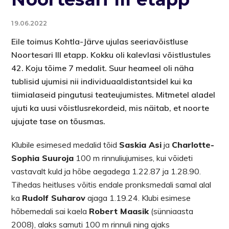
19.06.2022
Eile toimus Kohtla-Järve ujulas seeriavõistluse
Noortesari III etapp. Kokku oli kalevlasi võistlustules
42. Koju tõime 7 medalit. Suur heameel oli näha
tublisid ujumisi nii individuaaldistantsidel kui ka
tiimialaseid pingutusi teateujumistes. Mitmetel aladel
ujuti ka uusi võistlusrekordeid, mis näitab, et noorte
ujujate tase on tõusmas.
Klubile esimesed medalid tõid
Saskia Asi
ja
Charlotte-
Sophia Suuroja
100 m rinnuliujumises, kui võideti
vastavalt kuld ja hõbe aegadega 1.22.87 ja 1.28.90.
Tihedas heitluses võitis endale pronksmedali samal alal
ka
Rudolf Suharov
ajaga 1.19.24. Klubi esimese
hõbemedali sai kaela
Robert Maasik
(sünniaasta
2008), alaks samuti 100 m rinnuli ning ajaks