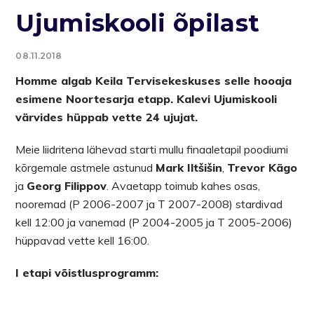
Ujumiskooli õpilast
08.11.2018
Homme algab Keila Tervisekeskuses selle hooaja
esimene Noortesarja etapp. Kalevi Ujumiskooli
värvides hüppab vette 24 ujujat.
Meie liidritena lähevad starti mullu finaaletapil poodiumi
kõrgemale astmele astunud
Mark Iltšišin
,
Trevor Kägo
ja
Georg Filippov
. Avaetapp toimub kahes osas,
nooremad (P 2006-2007 ja T 2007-2008) stardivad
kell 12:00 ja vanemad (P 2004-2005 ja T 2005-2006)
hüppavad vette kell 16:00.
I etapi võistlusprogramm: