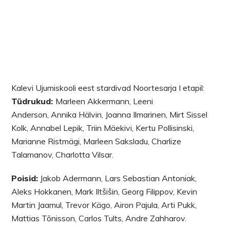
Kalevi Ujumiskooli eest stardivad Noortesarja I etapil:
Tüdrukud:
Marleen Akkermann, Leeni
Anderson, Annika Hälvin, Joanna Ilmarinen, Mirt Sissel
Kolk, Annabel Lepik, Triin Mäekivi, Kertu Pollisinski,
Marianne Ristmägi, Marleen Saksladu, Charlize
Talamanov, Charlotta Vilsar.
Poisid:
Jakob Adermann, Lars Sebastian Antoniak,
Aleks Hokkanen, Mark Iltšišin, Georg Filippov, Kevin
Martin Jaamul, Trevor Kägo, Airon Pajula, Arti Pukk,
Mattias Tõnisson, Carlos Tults, Andre Zahharov.