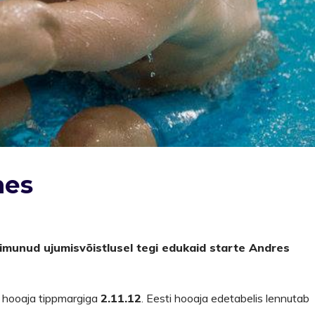
mes
munud ujumisvõistlusel tegi edukaid starte Andres
e hooaja tippmargiga
2.11.12
. Eesti hooaja edetabelis lennutab