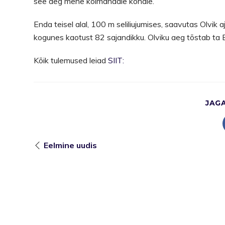
see aeg mehe kolmandale kohale.
Enda teisel alal, 100 m seliliujumises, saavutas Olvik 
kogunes kaotust 82 sajandikku. Olviku aeg tõstab ta Ee
Kõik tulemused leiad
SIIT:
JAG
Eelmine uudis