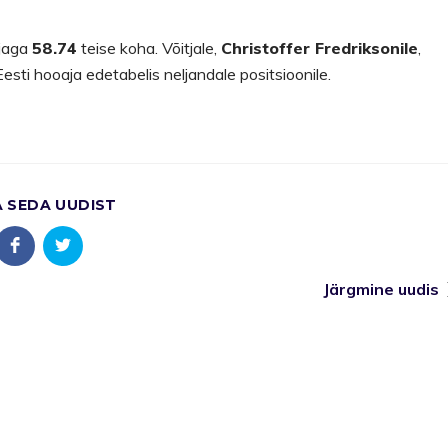
ajaga
58.74
teise koha. Võitjale,
Christoffer Fredriksonile
,
sti hooaja edetabelis neljandale positsioonile.
A SEDA UUDIST
Järgmine uudis