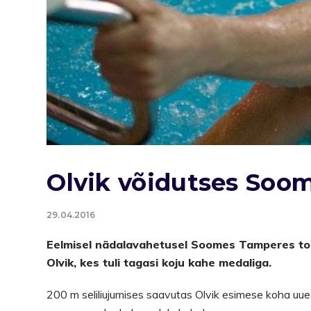
Olvik võidutses Soo
29.04.2016
Eelmisel nädalavahetusel Soomes Tamperes toi
Olvik, kes tuli tagasi koju kahe medaliga.
200 m seliliujumises saavutas Olvik esimese koha uu