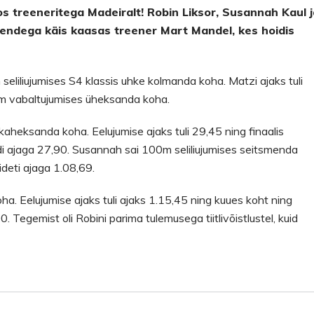
os treeneritega Madeiralt! Robin Liksor, Susannah Kaul 
 Nendega käis kaasas treener Mart Mandel, kes hoidis
 seliliujumises S4 klassis uhke kolmanda koha. Matzi ajaks tuli
0m vabaltujumises üheksanda koha.
aheksanda koha. Eelujumise ajaks tuli 29,45 ning finaalis
adi ajaga 27,90. Susannah sai 100m seliliujumises seitsmenda
ideti ajaga 1.08,69.
ha. Eelujumise ajaks tuli ajaks 1.15,45 ning kuues koht ning
0. Tegemist oli Robini parima tulemusega tiitlivõistlustel, kuid