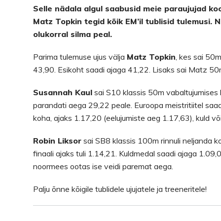
Selle nädala algul saabusid meie paraujujad ko
Matz Topkin tegid kõik EM’il tublisid tulemusi.
olukorral silma peal.
Parima tulemuse ujus välja
Matz Topkin
, kes sai 50m
43,90. Esikoht saadi ajaga 41,22. Lisaks sai Matz 5
Susannah Kaul
sai S10 klassis 50m vabaltujumises k
parandati aega 29,22 peale. Euroopa meistritiitel sa
koha, ajaks 1.17,20 (eelujumiste aeg 1.17,63), kuld võ
Robin Liksor
sai SB8 klassis 100m rinnuli neljanda ko
finaali ajaks tuli 1.14,21. Kuldmedal saadi ajaga 1.09,0
noormees ootas ise veidi paremat aega.
Palju õnne kõigile tublidele ujujatele ja treeneritele!