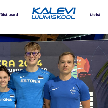
Võistlused
Meist