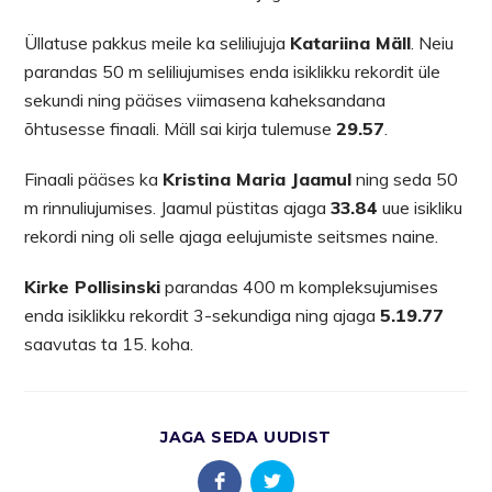
Üllatuse pakkus meile ka seliliujuja
Katariina Mäll
. Neiu
parandas 50 m seliliujumises enda isiklikku rekordit üle
sekundi ning pääses viimasena kaheksandana
õhtusesse finaali. Mäll sai kirja tulemuse
29.57
.
Finaali pääses ka
Kristina Maria Jaamul
ning seda 50
m rinnuliujumises. Jaamul püstitas ajaga
33.84
uue isikliku
rekordi ning oli selle ajaga eelujumiste seitsmes naine.
Kirke Pollisinski
parandas 400 m kompleksujumises
enda isiklikku rekordit 3-sekundiga ning ajaga
5.19.77
saavutas ta 15. koha.
JAGA SEDA UUDIST