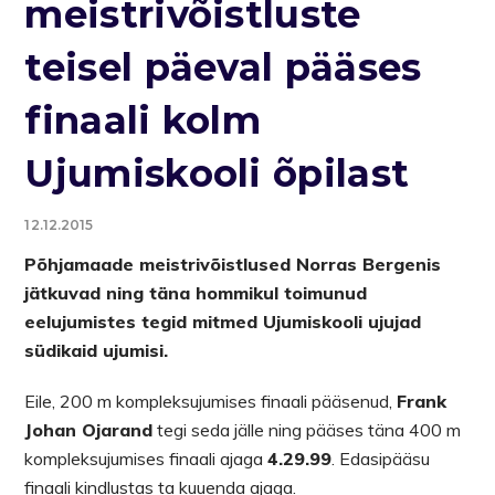
meistrivõistluste
teisel päeval pääses
finaali kolm
Ujumiskooli õpilast
12.12.2015
Põhjamaade meistrivõistlused Norras Bergenis
jätkuvad ning täna hommikul toimunud
eelujumistes tegid mitmed Ujumiskooli ujujad
südikaid ujumisi.
Eile, 200 m kompleksujumises finaali pääsenud,
Frank
Johan Ojarand
tegi seda jälle ning pääses täna 400 m
kompleksujumises finaali ajaga
4.29.99
. Edasipääsu
finaali kindlustas ta kuuenda ajaga.