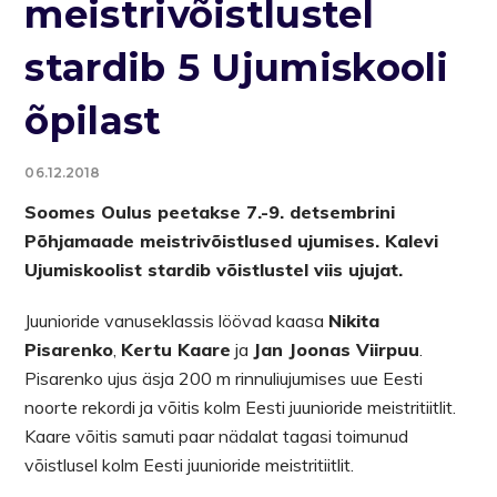
meistrivõistlustel
stardib 5 Ujumiskooli
õpilast
06.12.2018
Soomes Oulus peetakse 7.-9. detsembrini
Põhjamaade meistrivõistlused ujumises. Kalevi
Ujumiskoolist stardib võistlustel viis ujujat.
Juunioride vanuseklassis löövad kaasa
Nikita
Pisarenko
,
Kertu Kaare
ja
Jan Joonas Viirpuu
.
Pisarenko ujus äsja 200 m rinnuliujumises uue Eesti
noorte rekordi ja võitis kolm Eesti juunioride meistritiitlit.
Kaare võitis samuti paar nädalat tagasi toimunud
võistlusel kolm Eesti juunioride meistritiitlit.