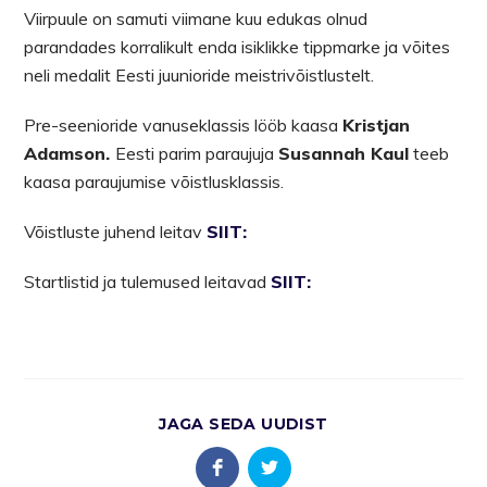
Viirpuule on samuti viimane kuu edukas olnud
parandades korralikult enda isiklikke tippmarke ja võites
neli medalit Eesti juunioride meistrivõistlustelt.
Pre-seenioride vanuseklassis lööb kaasa
Kristjan
Adamson.
Eesti parim paraujuja
Susannah Kaul
teeb
kaasa paraujumise võistlusklassis.
Võistluste juhend leitav
SIIT:
Startlistid ja tulemused leitavad
SIIT:
JAGA SEDA UUDIST