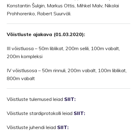
Konstantin Šulgin, Markus Ottis, Mihkel Malv, Nikolai
Prohhorenko, Robert Suurväli.
Võistluste ajakava (01.03.2020):
III võistluosa – 50m liblikat, 200m selili, 100m vabalt,
200m kompleksi
IV võistlusosa – 50m rinnuli, 200m vabalt, 100m liblikat,
800m vabalt
Võistluste tulemused leiad
SIIT:
Võistluste stardiprotokolli leiad
SIIT:
Võistluste juhendi leiad
SIIT: