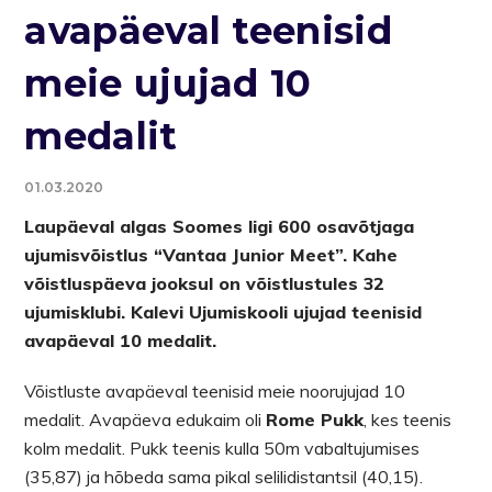
avapäeval teenisid
meie ujujad 10
medalit
01.03.2020
Laupäeval algas Soomes ligi 600 osavõtjaga
ujumisvõistlus “Vantaa Junior Meet”. Kahe
võistluspäeva jooksul on võistlustules 32
ujumisklubi. Kalevi Ujumiskooli ujujad teenisid
avapäeval 10 medalit.
Võistluste avapäeval teenisid meie noorujujad 10
medalit. Avapäeva edukaim oli
Rome Pukk
, kes teenis
kolm medalit. Pukk teenis kulla 50m vabaltujumises
(35,87) ja hõbeda sama pikal selilidistantsil (40,15).