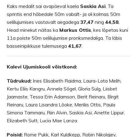
Kaks medalit sai avapäeval kaela
Saskia Asi
. Ta
sprintis end hõbedale 50m vabalt- ja oli kolmas 50m
seliliujumises vastavalt aegadega
37,47
ning
44,58
.
Head minekut näitas ka
Markus Ottis
, kes lõpetas kuni
11a poiste 50m seliliujumise pronksmedaliga. Ta läbis
basseinipikkuse tulemusega
41,67
.
Kalevi Ujumiskooli võistkond:
Tüdrukud:
Ines Elisabeth Raidma, Laura-Lota Melih,
Kertu Eliis Kangru, Annela Sõgel, Gloria Sulg, Liisbet
Jaamaste, Tessa Erin Adamson, Berit Reinaru, Birgit
Reinaru, Laura Lisandra Lõoke, Meriliis Ottis, Paula
Simona Tammaru, Riin Alvin, Saskia Asi, Anette Lippur,
Elizabeth Sutt, Lucia Mae Lanza.
Poisid:
Rome Pukk, Karl Kuldkepp, Robin Nikolajev,