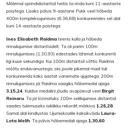
Mõlemal sprindidistantsil heitis ta rinda kuni 11-aastaste
poistega. Lisaks pälvis 9-aastane Pukk veel hõbeda
400m kompleksujumises (6.36,68) konkureerides sel alal
kuni 14-aastaste poistega.
Ines Elisabeth Raidma
teenis kulla ja hõbeda
rinnuliujumise distantsidelt. Ta oli parim 100m
rinnuliujumises (1.30,93) edestades lähimat konkurenti
ligi kuue sekundiga. Kui 100m distantsil võttis Raidma
mõõtu endavanustega, siis poole pikemal maal tuli
konkureerida kaks aastat vanemate ujujatega. 200m
rinnuliujumises jäi Raidma saagiks hõbemedal ajaga
3.15,24
. Kuldse medalini jõudis avapäeval veel
Birgit
Reinaru
. Ta jäi löömatuks 100m seliliujumise distantsil
saades tulemuseks isiklikku rekordit märkiva
1.26,28
.
Samal alal kindlustas Ujumiskoolile kaksikvõidu
Laura-
Lota Melih
. Ta pälvis hõbemedali ajaga
1.30,60
.