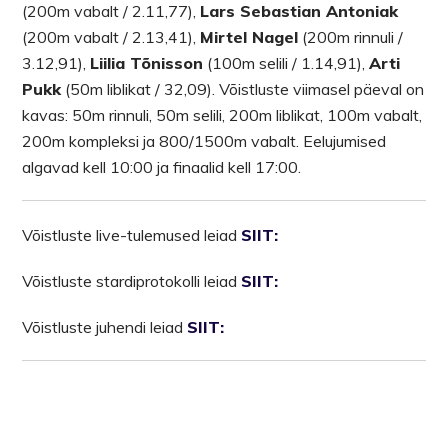
(200m vabalt / 2.11,77),
Lars Sebastian Antoniak
(200m vabalt / 2.13,41),
Mirtel Nagel
(200m rinnuli /
3.12,91),
Liilia Tõnisson
(100m selili / 1.14,91),
Arti
Pukk
(50m liblikat / 32,09). Võistluste viimasel päeval on
kavas: 50m rinnuli, 50m selili, 200m liblikat, 100m vabalt,
200m kompleksi ja 800/1500m vabalt. Eelujumised
algavad kell 10:00 ja finaalid kell 17:00.
Võistluste live-tulemused leiad
SIIT:
Võistluste stardiprotokolli leiad
SIIT:
Võistluste juhendi leiad
SIIT: