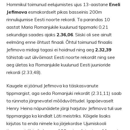
Hommikul toimunud eelujumistes ujus 13-aastane
Eneli
Jefimova
esmakordselt pikas basseinis 200m
rinnuliujumise Eesti noorte rekordi. Ta parandas 10
aastat Maria Romanjukile kuulunud tippmarki 0,21
sekundiga saades ajaks
2.36,06
. Siiski oli see ainult
eelmäng enne õhtust finaali. Õhtul toimunud finaalis
Jefimova midagi tagasi ei hoidnud ning aeg
2.32,39
tähistab uut ülivõimast Eesti noorte rekordit ning see
aeg ületas ka Romanjukile kuulunud Eesti juunioride
rekordi (2.33,48).
Kaugele ei jäänud Jefimova ka täiskasvanute
tippmargist, aga seda Romanjuki rekordit (2.31,11) saab
ta rünnata järgnevatel mõõduvõttudel. Igapäevaselt
Henry Heina näpunäidete järgi harjutav Jefimova tuli uue
tippmargiga ka kindlalt Läti meistriks. Kõigele lisaks
kirjutas ta enda nimele ka järjekordse Ujumiskooli