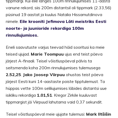
tippmargi. Kui eile langes 100m rinnuliujumises 11-aasta
vanune rekord, siis 200m distantsil oli tippmark (2.33,56)
püsinud 19 aastat ja kuulus Natalia Hissamutdinova
nimele.
Eile krooniti Jefimova Läti meistriks Eesti
noorte- ja juunioride rekordiga 100m
rinnuliujumises
.
Eneli saavutuste varjus teevad häid sooritusi ka meie
teised ujujad.
Marie Toompuu
ujus end teist päeva
järjest A-finaali. Teisel võistluspäeval pälvis ta
seitsmenda koha 200m rinnuliujumises tulemusega
2.52,25
.
Jako Joosep Viirpuu
ohustas teist päeva
järjest Eesti kuni 14-aastaste poiste tipptulemust. Ta
hüppas vette 100m seliliujumises läbides distantsi uue
isikliku rekordiga
1.01,51
. Kregor Zirkile kuuluvast
tippmargist jäi Viirpuud lahutama vaid 0,37 sekundit.
Teisel võistluspäeval meie ujujate tulemusi:
Mark Iltšišin