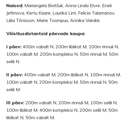
Naised:
Mariangela Boitšuk, Anna Linda Elvre, Eneli
Jefimova, Kertu Kaare, Laurika Lint, Felicia Talamanov,
Liilia Tõnisson, Marie Toompuu, Annika Vainikk.
Võistlusdistantsid päevade kaupa:
I päev:
400m vabalt N, 200m liblikat M, 100m rinnuli N,
100m vabalt M, 200m kompleksi N, 50m rinnuli M, 50m
selili N.
II päev:
400m vabalt M, 200m liblikat N, 100m rinnuli M,
100m vabalt N, 200m kompleksi M, 50m rinnuli N, 50m
selili M.
III päev:
200m vabalt N, 200m rinnuli M, 100m selili N,
100m liblikat M, 400m kompleksi N, 200m selili M, 50m
liblikat N, 50m vabalt M.