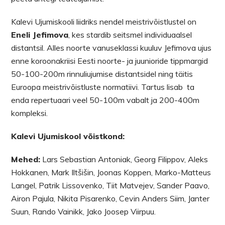
Kalevi Ujumiskooli liidriks nendel meistrivõistlustel on
Eneli Jefimova
, kes stardib seitsmel individuaalsel
distantsil. Alles noorte vanuseklassi kuuluv Jefimova ujus
enne koroonakriisi Eesti noorte- ja juunioride tippmargid
50-100-200m rinnuliujumise distantsidel ning täitis
Euroopa meistrivõistluste normatiivi. Tartus lisab ta
enda repertuaari veel 50-100m vabalt ja 200-400m
kompleksi.
Kalevi Ujumiskool võistkond:
Mehed:
Lars Sebastian Antoniak, Georg Filippov, Aleks
Hokkanen, Mark Iltšišin, Joonas Koppen, Marko-Matteus
Langel, Patrik Lissovenko, Tiit Matvejev, Sander Paavo,
Airon Pajula, Nikita Pisarenko, Cevin Anders Siim, Janter
Suun, Rando Vainikk, Jako Joosep Viirpuu.