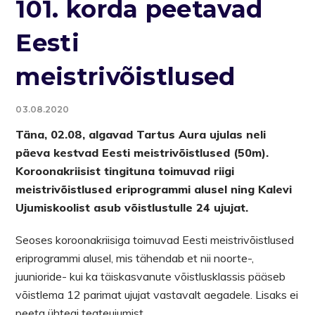
101. korda peetavad
Eesti
meistrivõistlused
03.08.2020
Täna, 02.08, algavad Tartus Aura ujulas neli
päeva kestvad Eesti meistrivõistlused (50m).
Koroonakriisist tingituna toimuvad riigi
meistrivõistlused eriprogrammi alusel ning Kalevi
Ujumiskoolist asub võistlustulle 24 ujujat.
Seoses koroonakriisiga toimuvad Eesti meistrivõistlused
eriprogrammi alusel, mis tähendab et nii noorte-,
juunioride- kui ka täiskasvanute võistlusklassis pääseb
võistlema 12 parimat ujujat vastavalt aegadele. Lisaks ei
peeta ühtegi teateujumist.