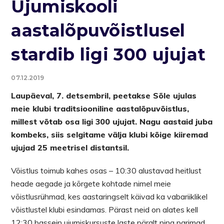
Ujumiskooli
aastalõpuvõistlusel
stardib ligi 300 ujujat
07.12.2019
Laupäeval, 7. detsembril, peetakse Sõle ujulas
meie klubi traditsiooniline aastalõpuvõistlus,
millest võtab osa ligi 300 ujujat. Nagu aastaid juba
kombeks, siis selgitame välja klubi kõige kiiremad
ujujad 25 meetrisel distantsil.
Võistlus toimub kahes osas – 10:30 alustavad heitlust
heade aegade ja kõrgete kohtade nimel meie
võistlusrühmad, kes aastaringselt käivad ka vabariiklikel
võistlustel klubi esindamas. Pärast neid on alates kell
12:30 bassein ujumiskursuste laste päralt ning parimad