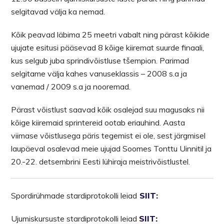
selgitavad välja ka nemad.
Kõik peavad läbima 25 meetri vabalt ning pärast kõikide
ujujate esitusi pääsevad 8 kõige kiiremat suurde finaali,
kus selgub juba sprindivõistluse tšempion. Parimad
selgitame välja kahes vanuseklassis – 2008 s.a ja
vanemad
/ 2009 s.a ja nooremad.
Pärast võistlust saavad kõik osalejad suu magusaks nii
kõige kiiremaid sprintereid ootab eriauhind. Aasta
viimase võistlusega päris tegemist ei ole, sest järgmisel
laupäeval osalevad meie ujujad Soomes Tonttu Uinnitil ja
20.-22. detsembrini Eesti lühiraja meistrivõistlustel.
Spordirühmade stardiprotokolli leiad
SIIT:
Ujumiskursuste stardiprotokolli leiad
SIIT: