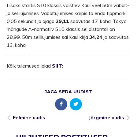
Lisaks startis S10 klassis võistlev Kaul veel 50m vabalt-
ja seliliujumises. Vabaltujumises kärpis ta enda tippmarki
0,05 sekundit ja ajaga
29,11
saavutas 17. koha. Tokyo
mängude A-normatiiv S10 klassis sel distantsil on
28,99. 50m seliliujumises sai Kaul kirja
34,24
ja saavutas
13. koha.
Kõik tulemused leiad
SIIT:
JAGA SEDA UUDIST
Eelmine uudis
Järgmine uudis