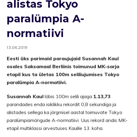
alistas Tokyo
paralümpia A-
normatiivi
13.06.2019
Eesti üks parimaid paraujujaid Susannah Kaul
osales Saksamaal Berliinis toimunud MK-sarja
etapil kus ta ületas 100m seliliujumises Tokyo
paralümpia A-normatiivi.
Susannah Kaul
läbis 100m selili ajaga
1.13,73
parandades enda isiklikku rekordit 0,8 sekundiga ja
alistades sellega ka järgmisel aastal toimuvate Tokyo
paralümpiamängude A-normatiivi. Uus rekord andis MK-
etapil multiklassi arvestuses Kaulile 13. koha.